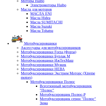
Моторы Haibo
Электромоторы Haibo
Масла для моторов
МАСЛА ENI
Масла Hidea
Масла SUMITACHI
Масла Suzuki
Масла Tohatsu
Мотобуксировщики
Аксессуары для мотобуксировщиков
Мотобуксировщики Forza (Форза)
Мотобуксировщики Бурлак М
Мотобуксировщики ИжТехМаш
Мотобуксировщики Мужик
Мотобуксировщики НЕВА
Мотобуксировщики Экстрим Моторс (Xtreme
motors)
Мотобуксировщики Полюс
Всесезонный мотобуксировщик
"Полюс"
Мотобуксировщик Полюс-Р
Мотобуксировщик серии "Полюс"
Зима