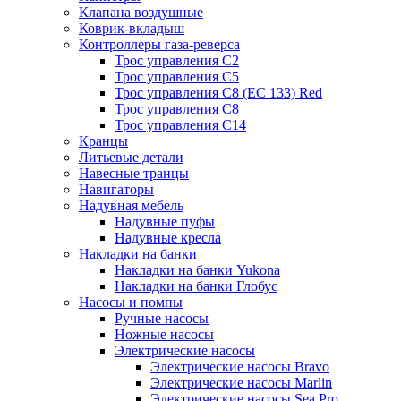
Клапана воздушные
Коврик-вкладыш
Контроллеры газа-реверса
Трос управления C2
Трос управления C5
Трос управления C8 (ЕС 133) Red
Трос управления C8
Трос управления C14
Кранцы
Литьевые детали
Навесные транцы
Навигаторы
Надувная мебель
Надувные пуфы
Надувные кресла
Накладки на банки
Накладки на банки Yukona
Накладки на банки Глобус
Насосы и помпы
Ручные насосы
Ножные насосы
Электрические насосы
Электрические насосы Bravo
Электрические насосы Marlin
Электрические насосы Sea Pro