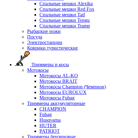
Спальные мешки Alexika
Спальные мешки Red Fox
Спальные мешки Taif
Спальные мешки Tengu
Спальные мешки Tramp
Рыбацкие ножи
Посуда
Электростанции
Коврики туристические
Триммеры и косы
Мотокосы
Мотокосы AL-KO
Мотокосы BRAIT
Мотокосы Champion (Чемпион)
Мотокосы EUROLUX
Мотокосы Fubag
Триммеры аккумуляторные
CHAMPION
Fubag
Husqvarna
HUTER
PATRIOT
Триммеры бензиновые