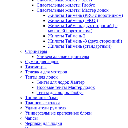
Спасательные жилеты Глобус
Спасательные жилеты Мастер лодок
Жилеты Таймень (PRO c воротником)
Жилеты Таймень ( ЭКО )
Жилеты Таймень двух стороний ( с
молнией воротником )
Жилеты Таймень 2
Жилеты Таймень -3 (двух.сторонний)
Жилеты Таймень (стандартный)
Стрингеры
Универсальные стрингеры
Сумки для лодок
Тахометры
Тележки для моторов
Тенты для лодок
Тенты для лодок Хантер
Носовые тенты Мастер лодок
Тенты для лодок Глобус
Топливные баки
Транцевые колеса
Удлинители румпеля
Универсальные крепежные блоки
Чапсы
Черпаки для лодки