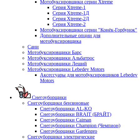
Мотобуксировщики серии Xtreme
Серия Xtreme-1
Серия Xtreme-1Д
Серия Xtreme-2Д
Серия Xtreme-2
Мотобуксировщики серии "Конёк-Горбунок"
Дополнительные опции для
мотобуксировщика
Сани
Мотобуксировщики Барс
Мотобуксировщики Альбатрос
Мотобуксировщики Леший
Мотобуксировщики Lebedev Motors
Аксессуары для мотобуксировщиков Lebedev
Motors
Снегоуборщики
Снегоуборщики бензиновые
Снегоуборщики AL-KO
Снегоуборщики BRAIT (БРАЙТ)
Снегоуборщики Caiman
Снегоуборщики Champion (Чемпион)
Снегоуборщики Gardenpro
Снегоуборщики электрические