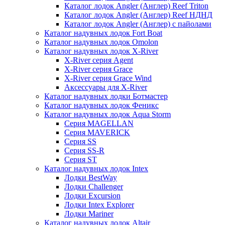
Каталог лодок Angler (Англер) Reef Triton
Каталог лодок Angler (Англер) Reef НДНД
Каталог лодок Angler (Англер) с пайолами
Каталог надувных лодок Fort Boat
Каталог надувных лодок Omolon
Каталог надувных лодок X-River
X-River серия Agent
X-River серия Grace
X-River серия Grace Wind
Аксессуары для X-River
Каталог надувных лодки Ботмастер
Каталог надувных лодок Феникc
Каталог надувных лодок Aqua Storm
Серия MAGELLAN
Серия MAVERICK
Серия SS
Серия SS-R
Серия ST
Каталог надувных лодок Intex
Лодки BestWay
Лодки Challenger
Лодки Excursion
Лодки Intex Explorer
Лодки Mariner
Каталог надувных лодок Altair