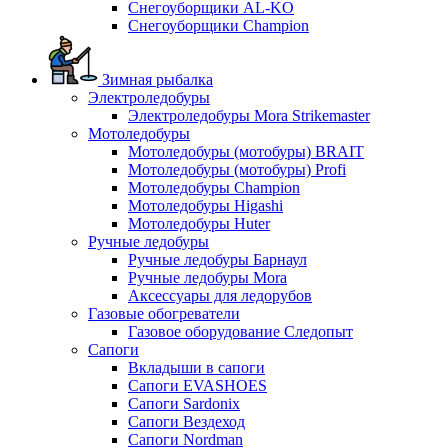
Снегоуборщики AL-KO
Снегоуборщики Champion
Зимная рыбалка
Электроледобуры
Электроледобуры Mora Strikemaster
Мотоледобуры
Мотоледобуры (мотобуры) BRAIT
Мотоледобуры (мотобуры) Profi
Мотоледобуры Champion
Мотоледобуры Higashi
Мотоледобуры Huter
Ручные ледобуры
Ручные ледобуры Барнаул
Ручные ледобуры Mora
Аксессуары для ледорубов
Газовые обогреватели
Газовое оборудование Следопыт
Сапоги
Вкладыши в сапоги
Сапоги EVASHOES
Сапоги Sardonix
Сапоги Вездеход
Сапоги Nordman