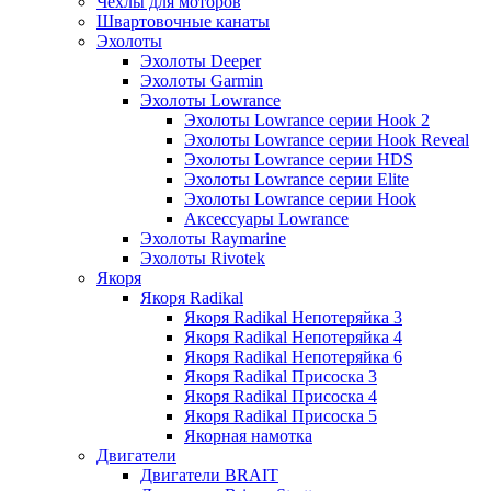
Чехлы для моторов
Швартовочные канаты
Эхолоты
Эхолоты Deeper
Эхолоты Garmin
Эхолоты Lowrance
Эхолоты Lowrance серии Hook 2
Эхолоты Lowrance серии Hook Reveal
Эхолоты Lowrance серии HDS
Эхолоты Lowrance серии Elite
Эхолоты Lowrance серии Hook
Аксессуары Lowrance
Эхолоты Raymarine
Эхолоты Rivotek
Якоря
Якоря Radikal
Якоря Radikal Непотеряйка 3
Якоря Radikal Непотеряйка 4
Якоря Radikal Непотеряйка 6
Якоря Radikal Присоска 3
Якоря Radikal Присоска 4
Якоря Radikal Присоска 5
Якорная намотка
Двигатели
Двигатели BRAIT