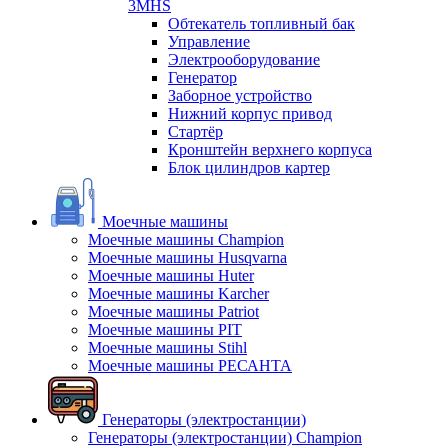
3MHS
Обтекатель топливный бак
Управление
Электрооборудование
Генератор
Заборное устройство
Нижний корпус привод
Стартёр
Кронштейн верхнего корпуса
Блок цилиндров картер
Моечные машины
Моечные машины Champion
Моечные машины Husqvarna
Моечные машины Huter
Моечные машины Karcher
Моечные машины Patriot
Моечные машины PIT
Моечные машины Stihl
Моечные машины РЕСАНТА
Генераторы (электростанции)
Генераторы (электростанции) Champion