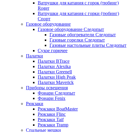
Ватрушки для катания с горок (тюбинг)
Roger
Ватрушки для катания с горки (тюбинг)
Спорт
Газовое оборудование
Газовое оборудование Следопыт
Газовые обогреватели Следопыт
Газовые горелки Следопыт
Газовые настольные плиты Следопыт
Сухое горючее
Палатки
Палатки BTrace
Палатки Alexika
Палатки Greenell
Палатки High Peak
Палатки Maverick
Приборы освещения
Фонари Следопыт
Фонари Fenix
Рюкзаки
Рюкзаки BoatMaster
Рюкзаки Flinc
Рюкзаки Taif
Рюкзаки Tramp
Спальные мешки