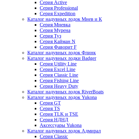
Серия Active
Серия Professional
Серия Expedition
Каталог надувных лодок Мнев и К
Серия Мневка
Серия Мурена
Серия Туз
Серия Кайман N
Серия Фаворит F
Каталог надувных лодок Флинк
Каталог надувных лодки Badger
Серия Utility Line
Серия Excel Line
Серия Classic Line
Серия Fishing Line
Серия Heavy Duty
Каталог надувных лодок RiverBoats
Каталог надувных лодок Yukona
Серия GT
Серия TS
Серия TLK и TSE
Серия НДНД
Аксессуары Yukona
Каталог надувных лодок Адмирал
Серия Classic