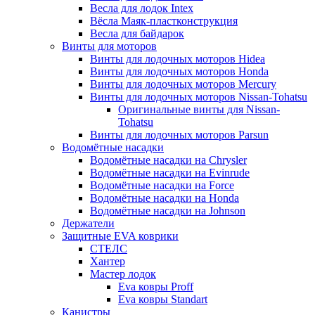
Весла для лодок Intex
Вёсла Маяк-пластконструкция
Весла для байдарок
Винты для моторов
Винты для лодочных моторов Hidea
Винты для лодочных моторов Honda
Винты для лодочных моторов Mercury
Винты для лодочных моторов Nissan-Tohatsu
Оригинальные винты для Nissan-
Tohatsu
Винты для лодочных моторов Parsun
Водомётные насадки
Водомётные насадки на Chrysler
Водомётные насадки на Evinrude
Водомётные насадки на Force
Водомётные насадки на Honda
Водомётные насадки на Johnson
Держатели
Защитные EVA коврики
СТЕЛС
Хантер
Мастер лодок
Eva ковры Proff
Eva ковры Standart
Канистры