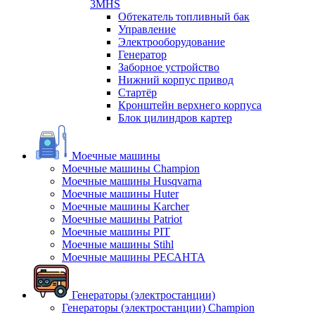
3MHS
Обтекатель топливный бак
Управление
Электрооборудование
Генератор
Заборное устройство
Нижний корпус привод
Стартёр
Кронштейн верхнего корпуса
Блок цилиндров картер
Моечные машины
Моечные машины Champion
Моечные машины Husqvarna
Моечные машины Huter
Моечные машины Karcher
Моечные машины Patriot
Моечные машины PIT
Моечные машины Stihl
Моечные машины РЕСАНТА
Генераторы (электростанции)
Генераторы (электростанции) Champion