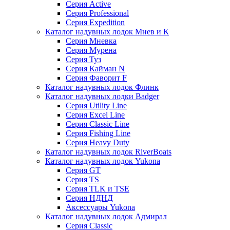
Серия Active
Серия Professional
Серия Expedition
Каталог надувных лодок Мнев и К
Серия Мневка
Серия Мурена
Серия Туз
Серия Кайман N
Серия Фаворит F
Каталог надувных лодок Флинк
Каталог надувных лодки Badger
Серия Utility Line
Серия Excel Line
Серия Classic Line
Серия Fishing Line
Серия Heavy Duty
Каталог надувных лодок RiverBoats
Каталог надувных лодок Yukona
Серия GT
Серия TS
Серия TLK и TSE
Серия НДНД
Аксессуары Yukona
Каталог надувных лодок Адмирал
Серия Classic