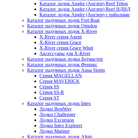
Каталог лодок Angler (Англер) Reef Triton
Каталог лодок Angler (Англер) Reef НДНД
Каталог лодок Angler (Англер) с пайолами
Каталог надувных лодок Fort Boat
Каталог надувных лодок Omolon
Каталог надувных лодок X-River
X-River серия Agent
X-River серия Grace
X-River серия Grace Wind
Аксессуары для X-River
Каталог надувных лодки Ботмастер
Каталог надувных лодок Феникc
Каталог надувных лодок Aqua Storm
Серия MAGELLAN
Серия MAVERICK
Серия SS
Серия SS-R
Серия ST
Каталог надувных лодок Intex
Лодки BestWay
Лодки Challenger
Лодки Excursion
Лодки Intex Explorer
Лодки Mariner
Каталог надувных лодок Altair