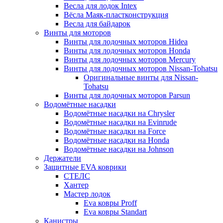
Весла для лодок Intex
Вёсла Маяк-пластконструкция
Весла для байдарок
Винты для моторов
Винты для лодочных моторов Hidea
Винты для лодочных моторов Honda
Винты для лодочных моторов Mercury
Винты для лодочных моторов Nissan-Tohatsu
Оригинальные винты для Nissan-
Tohatsu
Винты для лодочных моторов Parsun
Водомётные насадки
Водомётные насадки на Chrysler
Водомётные насадки на Evinrude
Водомётные насадки на Force
Водомётные насадки на Honda
Водомётные насадки на Johnson
Держатели
Защитные EVA коврики
СТЕЛС
Хантер
Мастер лодок
Eva ковры Proff
Eva ковры Standart
Канистры