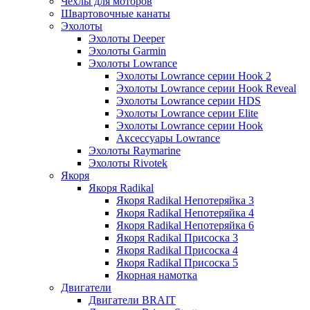
Чехлы для моторов
Швартовочные канаты
Эхолоты
Эхолоты Deeper
Эхолоты Garmin
Эхолоты Lowrance
Эхолоты Lowrance серии Hook 2
Эхолоты Lowrance серии Hook Reveal
Эхолоты Lowrance серии HDS
Эхолоты Lowrance серии Elite
Эхолоты Lowrance серии Hook
Аксессуары Lowrance
Эхолоты Raymarine
Эхолоты Rivotek
Якоря
Якоря Radikal
Якоря Radikal Непотеряйка 3
Якоря Radikal Непотеряйка 4
Якоря Radikal Непотеряйка 6
Якоря Radikal Присоска 3
Якоря Radikal Присоска 4
Якоря Radikal Присоска 5
Якорная намотка
Двигатели
Двигатели BRAIT