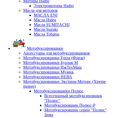
Моторы Haibo
Электромоторы Haibo
Масла для моторов
МАСЛА ENI
Масла Hidea
Масла SUMITACHI
Масла Suzuki
Масла Tohatsu
Мотобуксировщики
Аксессуары для мотобуксировщиков
Мотобуксировщики Forza (Форза)
Мотобуксировщики Бурлак М
Мотобуксировщики ИжТехМаш
Мотобуксировщики Мужик
Мотобуксировщики НЕВА
Мотобуксировщики Экстрим Моторс (Xtreme
motors)
Мотобуксировщики Полюс
Всесезонный мотобуксировщик
"Полюс"
Мотобуксировщик Полюс-Р
Мотобуксировщик серии "Полюс"
Зима