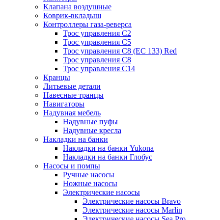
Клапана воздушные
Коврик-вкладыш
Контроллеры газа-реверса
Трос управления C2
Трос управления C5
Трос управления C8 (ЕС 133) Red
Трос управления C8
Трос управления C14
Кранцы
Литьевые детали
Навесные транцы
Навигаторы
Надувная мебель
Надувные пуфы
Надувные кресла
Накладки на банки
Накладки на банки Yukona
Накладки на банки Глобус
Насосы и помпы
Ручные насосы
Ножные насосы
Электрические насосы
Электрические насосы Bravo
Электрические насосы Marlin
Электрические насосы Sea Pro