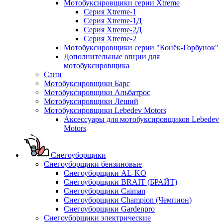
Мотобуксировщики серии Xtreme
Серия Xtreme-1
Серия Xtreme-1Д
Серия Xtreme-2Д
Серия Xtreme-2
Мотобуксировщики серии "Конёк-Горбунок"
Дополнительные опции для
мотобуксировщика
Сани
Мотобуксировщики Барс
Мотобуксировщики Альбатрос
Мотобуксировщики Леший
Мотобуксировщики Lebedev Motors
Аксессуары для мотобуксировщиков Lebedev
Motors
Снегоуборщики
Снегоуборщики бензиновые
Снегоуборщики AL-KO
Снегоуборщики BRAIT (БРАЙТ)
Снегоуборщики Caiman
Снегоуборщики Champion (Чемпион)
Снегоуборщики Gardenpro
Снегоуборщики электрические