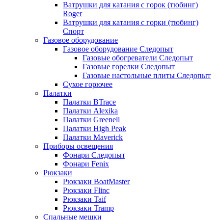
Ватрушки для катания с горок (тюбинг)
Roger
Ватрушки для катания с горки (тюбинг)
Спорт
Газовое оборудование
Газовое оборудование Следопыт
Газовые обогреватели Следопыт
Газовые горелки Следопыт
Газовые настольные плиты Следопыт
Сухое горючее
Палатки
Палатки BTrace
Палатки Alexika
Палатки Greenell
Палатки High Peak
Палатки Maverick
Приборы освещения
Фонари Следопыт
Фонари Fenix
Рюкзаки
Рюкзаки BoatMaster
Рюкзаки Flinc
Рюкзаки Taif
Рюкзаки Tramp
Спальные мешки