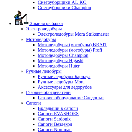
Снегоуборщики AL-KO
Снегоуборщики Champion
Зимная рыбалка
Электроледобуры
Электроледобуры Mora Strikemaster
Мотоледобуры
Мотоледобуры (мотобуры) BRAIT
Мотоледобуры (мотобуры) Profi
Мотоледобуры Champion
Мотоледобуры Higashi
Мотоледобуры Huter
Ручные ледобуры
Ручные ледобуры Барнаул
Ручные ледобуры Mora
Аксессуары для ледорубов
Газовые обогреватели
Газовое оборудование Следопыт
Сапоги
Вкладыши в сапоги
Сапоги EVASHOES
Сапоги Sardonix
Сапоги Вездеход
Сапоги Nordman