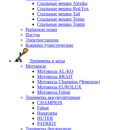
Спальные мешки Alexika
Спальные мешки Red Fox
Спальные мешки Taif
Спальные мешки Tengu
Спальные мешки Tramp
Рыбацкие ножи
Посуда
Электростанции
Коврики туристические
Триммеры и косы
Мотокосы
Мотокосы AL-KO
Мотокосы BRAIT
Мотокосы Champion (Чемпион)
Мотокосы EUROLUX
Мотокосы Fubag
Триммеры аккумуляторные
CHAMPION
Fubag
Husqvarna
HUTER
PATRIOT
Триммеры бензиновые