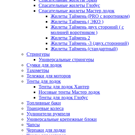
Спасательные жилеты Глобус
Спасательные жилеты Мастер лодок
Жилеты Таймень (PRO c воротником)
Жилеты Таймень ( ЭКО )
Жилеты Таймень двух стороний ( с
молнией воротником )
Жилеты Таймень 2
Жилеты Таймень -3 (двух.сторонний)
Жилеты Таймень (стандартный)
Стрингеры
Универсальные стрингеры
Сумки для лодок
Тахометры
Тележки для моторов
Тенты для лодок
Тенты для лодок Хантер
Носовые тенты Мастер лодок
Тенты для лодок Глобус
Топливные баки
Транцевые колеса
Удлинители румпеля
Универсальные крепежные блоки
Чапсы
Черпаки для лодки