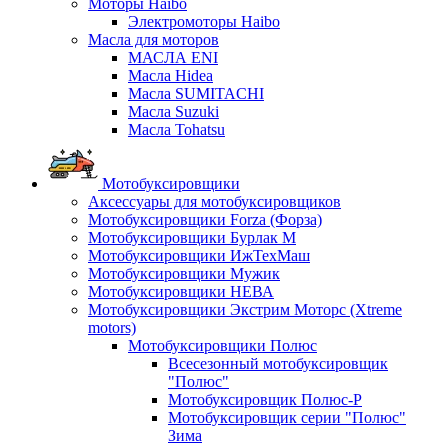
Моторы Haibo
Электромоторы Haibo
Масла для моторов
МАСЛА ENI
Масла Hidea
Масла SUMITACHI
Масла Suzuki
Масла Tohatsu
Мотобуксировщики
Аксессуары для мотобуксировщиков
Мотобуксировщики Forza (Форза)
Мотобуксировщики Бурлак М
Мотобуксировщики ИжТехМаш
Мотобуксировщики Мужик
Мотобуксировщики НЕВА
Мотобуксировщики Экстрим Моторс (Xtreme
motors)
Мотобуксировщики Полюс
Всесезонный мотобуксировщик
"Полюс"
Мотобуксировщик Полюс-Р
Мотобуксировщик серии "Полюс"
Зима