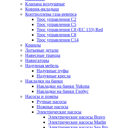
Клапана воздушные
Коврик-вкладыш
Контроллеры газа-реверса
Трос управления C2
Трос управления C5
Трос управления C8 (ЕС 133) Red
Трос управления C8
Трос управления C14
Кранцы
Литьевые детали
Навесные транцы
Навигаторы
Надувная мебель
Надувные пуфы
Надувные кресла
Накладки на банки
Накладки на банки Yukona
Накладки на банки Глобус
Насосы и помпы
Ручные насосы
Ножные насосы
Электрические насосы
Электрические насосы Bravo
Электрические насосы Marlin
Электрические насосы Sea Pro