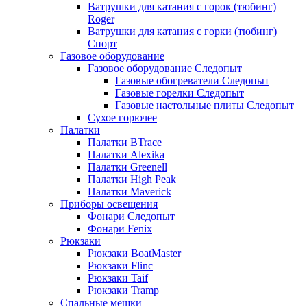
Ватрушки для катания с горок (тюбинг)
Roger
Ватрушки для катания с горки (тюбинг)
Спорт
Газовое оборудование
Газовое оборудование Следопыт
Газовые обогреватели Следопыт
Газовые горелки Следопыт
Газовые настольные плиты Следопыт
Сухое горючее
Палатки
Палатки BTrace
Палатки Alexika
Палатки Greenell
Палатки High Peak
Палатки Maverick
Приборы освещения
Фонари Следопыт
Фонари Fenix
Рюкзаки
Рюкзаки BoatMaster
Рюкзаки Flinc
Рюкзаки Taif
Рюкзаки Tramp
Спальные мешки