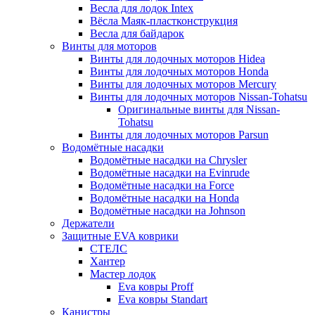
Весла для лодок Intex
Вёсла Маяк-пластконструкция
Весла для байдарок
Винты для моторов
Винты для лодочных моторов Hidea
Винты для лодочных моторов Honda
Винты для лодочных моторов Mercury
Винты для лодочных моторов Nissan-Tohatsu
Оригинальные винты для Nissan-
Tohatsu
Винты для лодочных моторов Parsun
Водомётные насадки
Водомётные насадки на Chrysler
Водомётные насадки на Evinrude
Водомётные насадки на Force
Водомётные насадки на Honda
Водомётные насадки на Johnson
Держатели
Защитные EVA коврики
СТЕЛС
Хантер
Мастер лодок
Eva ковры Proff
Eva ковры Standart
Канистры