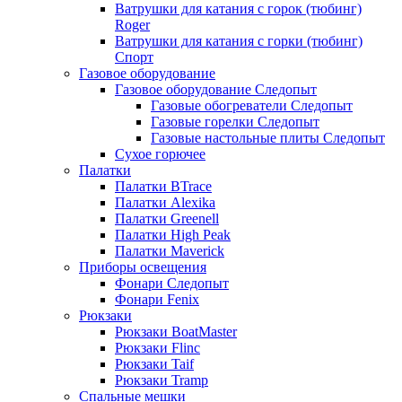
Ватрушки для катания с горок (тюбинг)
Roger
Ватрушки для катания с горки (тюбинг)
Спорт
Газовое оборудование
Газовое оборудование Следопыт
Газовые обогреватели Следопыт
Газовые горелки Следопыт
Газовые настольные плиты Следопыт
Сухое горючее
Палатки
Палатки BTrace
Палатки Alexika
Палатки Greenell
Палатки High Peak
Палатки Maverick
Приборы освещения
Фонари Следопыт
Фонари Fenix
Рюкзаки
Рюкзаки BoatMaster
Рюкзаки Flinc
Рюкзаки Taif
Рюкзаки Tramp
Спальные мешки