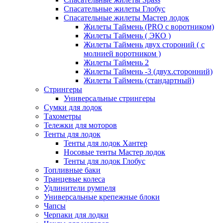
Спасательные жилеты Глобус
Спасательные жилеты Мастер лодок
Жилеты Таймень (PRO c воротником)
Жилеты Таймень ( ЭКО )
Жилеты Таймень двух стороний ( с
молнией воротником )
Жилеты Таймень 2
Жилеты Таймень -3 (двух.сторонний)
Жилеты Таймень (стандартный)
Стрингеры
Универсальные стрингеры
Сумки для лодок
Тахометры
Тележки для моторов
Тенты для лодок
Тенты для лодок Хантер
Носовые тенты Мастер лодок
Тенты для лодок Глобус
Топливные баки
Транцевые колеса
Удлинители румпеля
Универсальные крепежные блоки
Чапсы
Черпаки для лодки