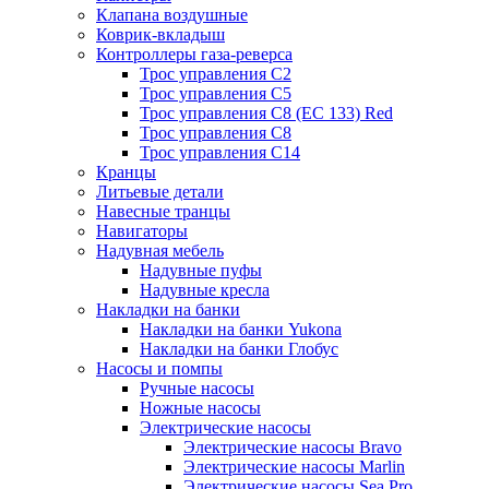
Клапана воздушные
Коврик-вкладыш
Контроллеры газа-реверса
Трос управления C2
Трос управления C5
Трос управления C8 (ЕС 133) Red
Трос управления C8
Трос управления C14
Кранцы
Литьевые детали
Навесные транцы
Навигаторы
Надувная мебель
Надувные пуфы
Надувные кресла
Накладки на банки
Накладки на банки Yukona
Накладки на банки Глобус
Насосы и помпы
Ручные насосы
Ножные насосы
Электрические насосы
Электрические насосы Bravo
Электрические насосы Marlin
Электрические насосы Sea Pro