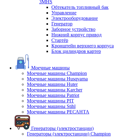
3MHS
Обтекатель топливный бак
Управление
Электрооборудование
Генератор
Заборное устройство
Нижний корпус привод
Стартёр
Кронштейн верхнего корпуса
Блок цилиндров картер
Моечные машины
Моечные машины Champion
Моечные машины Husqvarna
Моечные машины Huter
Моечные машины Karcher
Моечные машины Patriot
Моечные машины PIT
Моечные машины Stihl
Моечные машины РЕСАНТА
Генераторы (электростанции)
Генераторы (электростанции) Champion