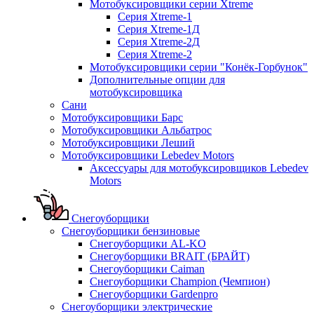
Мотобуксировщики серии Xtreme
Серия Xtreme-1
Серия Xtreme-1Д
Серия Xtreme-2Д
Серия Xtreme-2
Мотобуксировщики серии "Конёк-Горбунок"
Дополнительные опции для
мотобуксировщика
Сани
Мотобуксировщики Барс
Мотобуксировщики Альбатрос
Мотобуксировщики Леший
Мотобуксировщики Lebedev Motors
Аксессуары для мотобуксировщиков Lebedev
Motors
Снегоуборщики
Снегоуборщики бензиновые
Снегоуборщики AL-KO
Снегоуборщики BRAIT (БРАЙТ)
Снегоуборщики Caiman
Снегоуборщики Champion (Чемпион)
Снегоуборщики Gardenpro
Снегоуборщики электрические