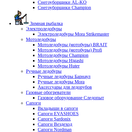
Снегоуборщики AL-KO
Снегоуборщики Champion
Зимная рыбалка
Электроледобуры
Электроледобуры Mora Strikemaster
Мотоледобуры
Мотоледобуры (мотобуры) BRAIT
Мотоледобуры (мотобуры) Profi
Мотоледобуры Champion
Мотоледобуры Higashi
Мотоледобуры Huter
Ручные ледобуры
Ручные ледобуры Барнаул
Ручные ледобуры Mora
Аксессуары для ледорубов
Газовые обогреватели
Газовое оборудование Следопыт
Сапоги
Вкладыши в сапоги
Сапоги EVASHOES
Сапоги Sardonix
Сапоги Вездеход
Сапоги Nordman