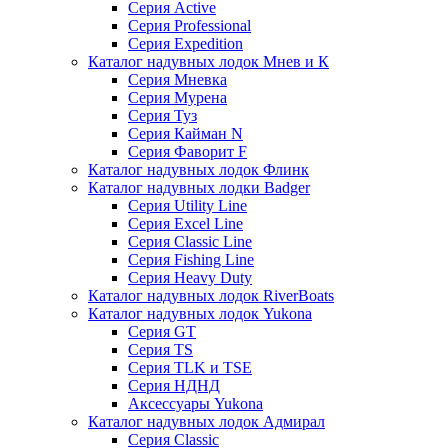
Серия Active
Серия Professional
Серия Expedition
Каталог надувных лодок Мнев и К
Серия Мневка
Серия Мурена
Серия Туз
Серия Кайман N
Серия Фаворит F
Каталог надувных лодок Флинк
Каталог надувных лодки Badger
Серия Utility Line
Серия Excel Line
Серия Classic Line
Серия Fishing Line
Серия Heavy Duty
Каталог надувных лодок RiverBoats
Каталог надувных лодок Yukona
Серия GT
Серия TS
Серия TLK и TSE
Серия НДНД
Аксессуары Yukona
Каталог надувных лодок Адмирал
Серия Classic