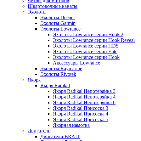
Чехлы для моторов
Швартовочные канаты
Эхолоты
Эхолоты Deeper
Эхолоты Garmin
Эхолоты Lowrance
Эхолоты Lowrance серии Hook 2
Эхолоты Lowrance серии Hook Reveal
Эхолоты Lowrance серии HDS
Эхолоты Lowrance серии Elite
Эхолоты Lowrance серии Hook
Аксессуары Lowrance
Эхолоты Raymarine
Эхолоты Rivotek
Якоря
Якоря Radikal
Якоря Radikal Непотеряйка 3
Якоря Radikal Непотеряйка 4
Якоря Radikal Непотеряйка 6
Якоря Radikal Присоска 3
Якоря Radikal Присоска 4
Якоря Radikal Присоска 5
Якорная намотка
Двигатели
Двигатели BRAIT