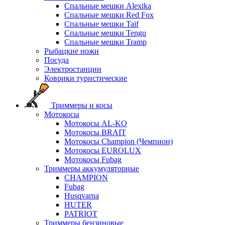
Спальные мешки Alexika
Спальные мешки Red Fox
Спальные мешки Taif
Спальные мешки Tengu
Спальные мешки Tramp
Рыбацкие ножи
Посуда
Электростанции
Коврики туристические
Триммеры и косы
Мотокосы
Мотокосы AL-KO
Мотокосы BRAIT
Мотокосы Champion (Чемпион)
Мотокосы EUROLUX
Мотокосы Fubag
Триммеры аккумуляторные
CHAMPION
Fubag
Husqvarna
HUTER
PATRIOT
Триммеры бензиновые