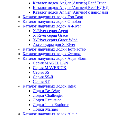
Каталог лодок Angler (Англер) Reef Triton
Каталог лодок Angler (Англер) Reef НДНД
Каталог лодок Angler (Англер) с пайолами
Каталог надувных лодок Fort Boat
Каталог надувных лодок Omolon
Каталог надувных лодок X-River
X-River серия Agent
X-River серия Grace
X-River серия Grace Wind
Аксессуары для X-River
Каталог надувных лодки Ботмастер
Каталог надувных лодок Феникc
Каталог надувных лодок Aqua Storm
Серия MAGELLAN
Серия MAVERICK
Серия SS
Серия SS-R
Серия ST
Каталог надувных лодок Intex
Лодки BestWay
Лодки Challenger
Лодки Excursion
Лодки Intex Explorer
Лодки Mariner
Каталог надувных лодок Altair