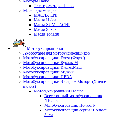
Моторы Haibo
Электромоторы Haibo
Масла для моторов
МАСЛА ENI
Масла Hidea
Масла SUMITACHI
Масла Suzuki
Масла Tohatsu
Мотобуксировщики
Аксессуары для мотобуксировщиков
Мотобуксировщики Forza (Форза)
Мотобуксировщики Бурлак М
Мотобуксировщики ИжТехМаш
Мотобуксировщики Мужик
Мотобуксировщики НЕВА
Мотобуксировщики Экстрим Моторс (Xtreme
motors)
Мотобуксировщики Полюс
Всесезонный мотобуксировщик
"Полюс"
Мотобуксировщик Полюс-Р
Мотобуксировщик серии "Полюс"
Зима