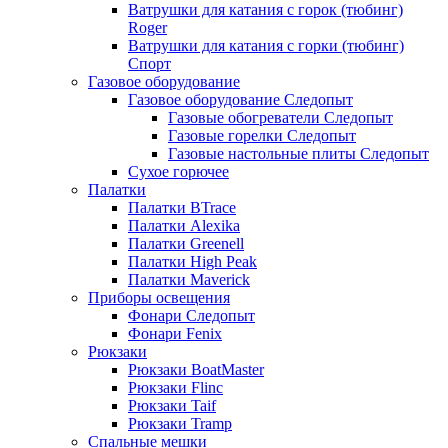
Ватрушки для катания с горок (тюбинг)
Roger
Ватрушки для катания с горки (тюбинг)
Спорт
Газовое оборудование
Газовое оборудование Следопыт
Газовые обогреватели Следопыт
Газовые горелки Следопыт
Газовые настольные плиты Следопыт
Сухое горючее
Палатки
Палатки BTrace
Палатки Alexika
Палатки Greenell
Палатки High Peak
Палатки Maverick
Приборы освещения
Фонари Следопыт
Фонари Fenix
Рюкзаки
Рюкзаки BoatMaster
Рюкзаки Flinc
Рюкзаки Taif
Рюкзаки Tramp
Спальные мешки