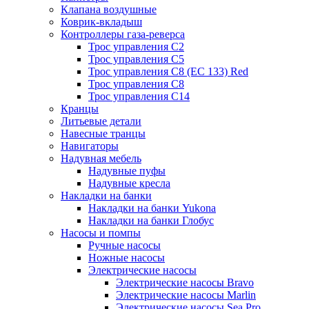
Клапана воздушные
Коврик-вкладыш
Контроллеры газа-реверса
Трос управления C2
Трос управления C5
Трос управления C8 (ЕС 133) Red
Трос управления C8
Трос управления C14
Кранцы
Литьевые детали
Навесные транцы
Навигаторы
Надувная мебель
Надувные пуфы
Надувные кресла
Накладки на банки
Накладки на банки Yukona
Накладки на банки Глобус
Насосы и помпы
Ручные насосы
Ножные насосы
Электрические насосы
Электрические насосы Bravo
Электрические насосы Marlin
Электрические насосы Sea Pro