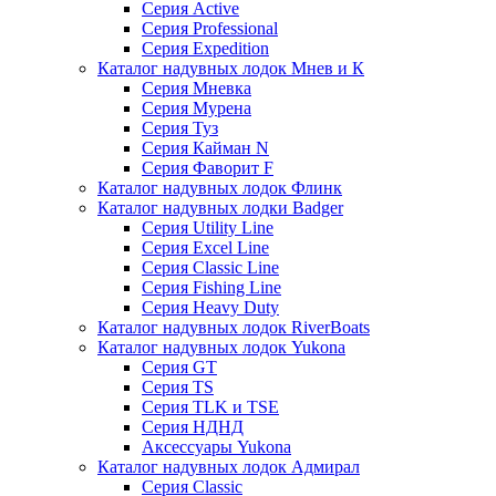
Серия Active
Серия Professional
Серия Expedition
Каталог надувных лодок Мнев и К
Серия Мневка
Серия Мурена
Серия Туз
Серия Кайман N
Серия Фаворит F
Каталог надувных лодок Флинк
Каталог надувных лодки Badger
Серия Utility Line
Серия Excel Line
Серия Classic Line
Серия Fishing Line
Серия Heavy Duty
Каталог надувных лодок RiverBoats
Каталог надувных лодок Yukona
Серия GT
Серия TS
Серия TLK и TSE
Серия НДНД
Аксессуары Yukona
Каталог надувных лодок Адмирал
Серия Classic