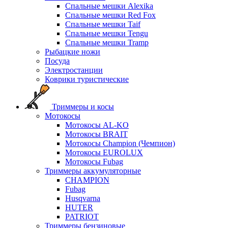
Спальные мешки Alexika
Спальные мешки Red Fox
Спальные мешки Taif
Спальные мешки Tengu
Спальные мешки Tramp
Рыбацкие ножи
Посуда
Электростанции
Коврики туристические
Триммеры и косы
Мотокосы
Мотокосы AL-KO
Мотокосы BRAIT
Мотокосы Champion (Чемпион)
Мотокосы EUROLUX
Мотокосы Fubag
Триммеры аккумуляторные
CHAMPION
Fubag
Husqvarna
HUTER
PATRIOT
Триммеры бензиновые