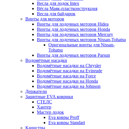
Весла для лодок Intex
Вёсла Маяк-пластконструкция
Весла для байдарок
Винты для моторов
Винты для лодочных моторов Hidea
Винты для лодочных моторов Honda
Винты для лодочных моторов Mercury
Винты для лодочных моторов Nissan-Tohatsu
Оригинальные винты для Nissan-
Tohatsu
Винты для лодочных моторов Parsun
Водомётные насадки
Водомётные насадки на Chrysler
Водомётные насадки на Evinrude
Водомётные насадки на Force
Водомётные насадки на Honda
Водомётные насадки на Johnson
Держатели
Защитные EVA коврики
СТЕЛС
Хантер
Мастер лодок
Eva ковры Proff
Eva ковры Standart
Канистры