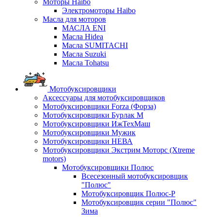
Моторы Haibo
Электромоторы Haibo
Масла для моторов
МАСЛА ENI
Масла Hidea
Масла SUMITACHI
Масла Suzuki
Масла Tohatsu
Мотобуксировщики
Аксессуары для мотобуксировщиков
Мотобуксировщики Forza (Форза)
Мотобуксировщики Бурлак М
Мотобуксировщики ИжТехМаш
Мотобуксировщики Мужик
Мотобуксировщики НЕВА
Мотобуксировщики Экстрим Моторс (Xtreme
motors)
Мотобуксировщики Полюс
Всесезонный мотобуксировщик
"Полюс"
Мотобуксировщик Полюс-Р
Мотобуксировщик серии "Полюс"
Зима