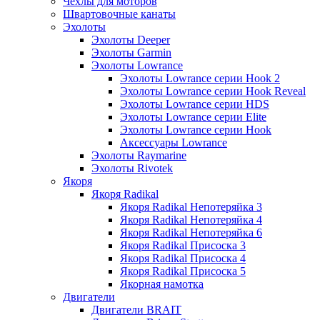
Чехлы для моторов
Швартовочные канаты
Эхолоты
Эхолоты Deeper
Эхолоты Garmin
Эхолоты Lowrance
Эхолоты Lowrance серии Hook 2
Эхолоты Lowrance серии Hook Reveal
Эхолоты Lowrance серии HDS
Эхолоты Lowrance серии Elite
Эхолоты Lowrance серии Hook
Аксессуары Lowrance
Эхолоты Raymarine
Эхолоты Rivotek
Якоря
Якоря Radikal
Якоря Radikal Непотеряйка 3
Якоря Radikal Непотеряйка 4
Якоря Radikal Непотеряйка 6
Якоря Radikal Присоска 3
Якоря Radikal Присоска 4
Якоря Radikal Присоска 5
Якорная намотка
Двигатели
Двигатели BRAIT