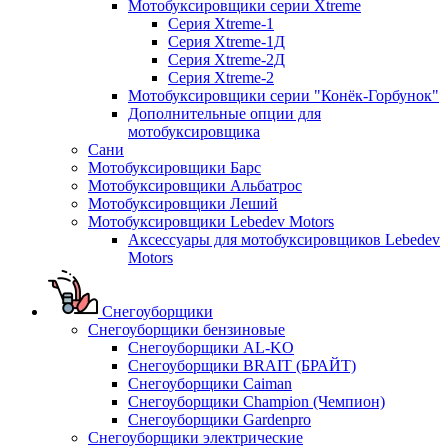
Мотобуксировщики серии Xtreme
Серия Xtreme-1
Серия Xtreme-1Д
Серия Xtreme-2Д
Серия Xtreme-2
Мотобуксировщики серии "Конёк-Горбунок"
Дополнительные опции для
мотобуксировщика
Сани
Мотобуксировщики Барс
Мотобуксировщики Альбатрос
Мотобуксировщики Леший
Мотобуксировщики Lebedev Motors
Аксессуары для мотобуксировщиков Lebedev
Motors
Снегоуборщики
Снегоуборщики бензиновые
Снегоуборщики AL-KO
Снегоуборщики BRAIT (БРАЙТ)
Снегоуборщики Caiman
Снегоуборщики Champion (Чемпион)
Снегоуборщики Gardenpro
Снегоуборщики электрические