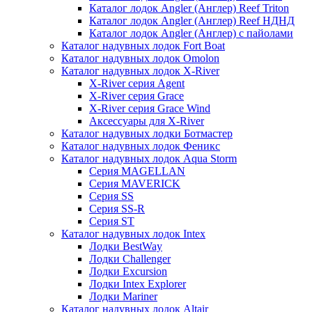
Каталог лодок Angler (Англер) Reef Triton
Каталог лодок Angler (Англер) Reef НДНД
Каталог лодок Angler (Англер) с пайолами
Каталог надувных лодок Fort Boat
Каталог надувных лодок Omolon
Каталог надувных лодок X-River
X-River серия Agent
X-River серия Grace
X-River серия Grace Wind
Аксессуары для X-River
Каталог надувных лодки Ботмастер
Каталог надувных лодок Феникc
Каталог надувных лодок Aqua Storm
Серия MAGELLAN
Серия MAVERICK
Серия SS
Серия SS-R
Серия ST
Каталог надувных лодок Intex
Лодки BestWay
Лодки Challenger
Лодки Excursion
Лодки Intex Explorer
Лодки Mariner
Каталог надувных лодок Altair