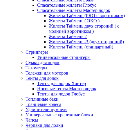
Спасательные жилеты Глобус
Спасательные жилеты Мастер лодок
Жилеты Таймень (PRO c воротником)
Жилеты Таймень ( ЭКО )
Жилеты Таймень двух стороний ( с
молнией воротником )
Жилеты Таймень 2
Жилеты Таймень -3 (двух.сторонний)
Жилеты Таймень (стандартный)
Стрингеры
Универсальные стрингеры
Сумки для лодок
Тахометры
Тележки для моторов
Тенты для лодок
Тенты для лодок Хантер
Носовые тенты Мастер лодок
Тенты для лодок Глобус
Топливные баки
Транцевые колеса
Удлинители румпеля
Универсальные крепежные блоки
Чапсы
Черпаки для лодки