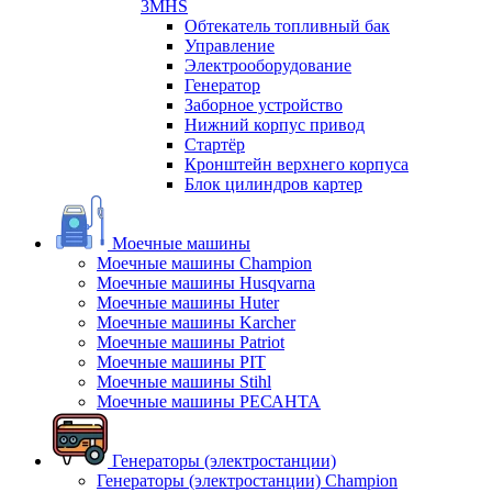
3MHS
Обтекатель топливный бак
Управление
Электрооборудование
Генератор
Заборное устройство
Нижний корпус привод
Стартёр
Кронштейн верхнего корпуса
Блок цилиндров картер
Моечные машины
Моечные машины Champion
Моечные машины Husqvarna
Моечные машины Huter
Моечные машины Karcher
Моечные машины Patriot
Моечные машины PIT
Моечные машины Stihl
Моечные машины РЕСАНТА
Генераторы (электростанции)
Генераторы (электростанции) Champion