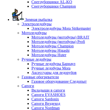
Снегоуборщики AL-KO
Снегоуборщики Champion
Зимная рыбалка
Электроледобуры
Электроледобуры Mora Strikemaster
Мотоледобуры
Мотоледобуры (мотобуры) BRAIT
Мотоледобуры (мотобуры) Profi
Мотоледобуры Champion
Мотоледобуры Higashi
Мотоледобуры Huter
Ручные ледобуры
Ручные ледобуры Барнаул
Ручные ледобуры Mora
Аксессуары для ледорубов
Газовые обогреватели
Газовое оборудование Следопыт
Сапоги
Вкладыши в сапоги
Сапоги EVASHOES
Сапоги Sardonix
Сапоги Вездеход
Сапоги Nordman