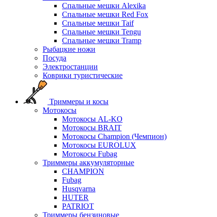
Спальные мешки Alexika
Спальные мешки Red Fox
Спальные мешки Taif
Спальные мешки Tengu
Спальные мешки Tramp
Рыбацкие ножи
Посуда
Электростанции
Коврики туристические
Триммеры и косы
Мотокосы
Мотокосы AL-KO
Мотокосы BRAIT
Мотокосы Champion (Чемпион)
Мотокосы EUROLUX
Мотокосы Fubag
Триммеры аккумуляторные
CHAMPION
Fubag
Husqvarna
HUTER
PATRIOT
Триммеры бензиновые