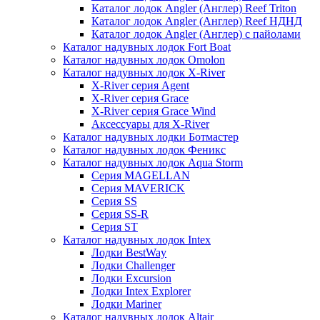
Каталог лодок Angler (Англер) Reef Triton
Каталог лодок Angler (Англер) Reef НДНД
Каталог лодок Angler (Англер) с пайолами
Каталог надувных лодок Fort Boat
Каталог надувных лодок Omolon
Каталог надувных лодок X-River
X-River серия Agent
X-River серия Grace
X-River серия Grace Wind
Аксессуары для X-River
Каталог надувных лодки Ботмастер
Каталог надувных лодок Феникc
Каталог надувных лодок Aqua Storm
Серия MAGELLAN
Серия MAVERICK
Серия SS
Серия SS-R
Серия ST
Каталог надувных лодок Intex
Лодки BestWay
Лодки Challenger
Лодки Excursion
Лодки Intex Explorer
Лодки Mariner
Каталог надувных лодок Altair