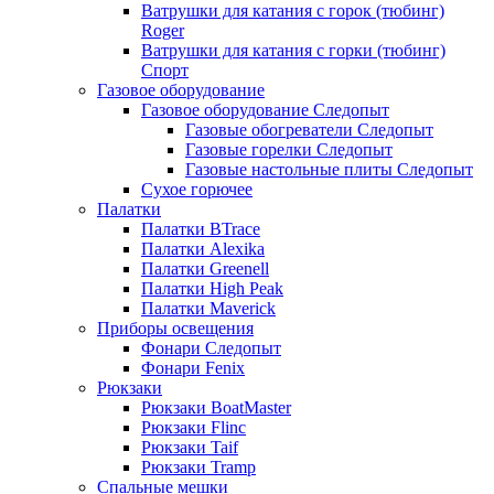
Ватрушки для катания с горок (тюбинг)
Roger
Ватрушки для катания с горки (тюбинг)
Спорт
Газовое оборудование
Газовое оборудование Следопыт
Газовые обогреватели Следопыт
Газовые горелки Следопыт
Газовые настольные плиты Следопыт
Сухое горючее
Палатки
Палатки BTrace
Палатки Alexika
Палатки Greenell
Палатки High Peak
Палатки Maverick
Приборы освещения
Фонари Следопыт
Фонари Fenix
Рюкзаки
Рюкзаки BoatMaster
Рюкзаки Flinc
Рюкзаки Taif
Рюкзаки Tramp
Спальные мешки