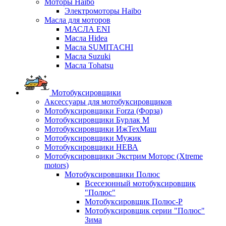
Моторы Haibo
Электромоторы Haibo
Масла для моторов
МАСЛА ENI
Масла Hidea
Масла SUMITACHI
Масла Suzuki
Масла Tohatsu
Мотобуксировщики
Аксессуары для мотобуксировщиков
Мотобуксировщики Forza (Форза)
Мотобуксировщики Бурлак М
Мотобуксировщики ИжТехМаш
Мотобуксировщики Мужик
Мотобуксировщики НЕВА
Мотобуксировщики Экстрим Моторс (Xtreme
motors)
Мотобуксировщики Полюс
Всесезонный мотобуксировщик
"Полюс"
Мотобуксировщик Полюс-Р
Мотобуксировщик серии "Полюс"
Зима