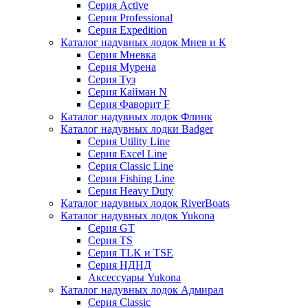
Серия Active
Серия Professional
Серия Expedition
Каталог надувных лодок Мнев и К
Серия Мневка
Серия Мурена
Серия Туз
Серия Кайман N
Серия Фаворит F
Каталог надувных лодок Флинк
Каталог надувных лодки Badger
Серия Utility Line
Серия Excel Line
Серия Classic Line
Серия Fishing Line
Серия Heavy Duty
Каталог надувных лодок RiverBoats
Каталог надувных лодок Yukona
Серия GT
Серия TS
Серия TLK и TSE
Серия НДНД
Аксессуары Yukona
Каталог надувных лодок Адмирал
Серия Classic