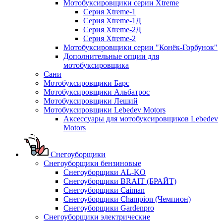
Мотобуксировщики серии Xtreme
Серия Xtreme-1
Серия Xtreme-1Д
Серия Xtreme-2Д
Серия Xtreme-2
Мотобуксировщики серии "Конёк-Горбунок"
Дополнительные опции для
мотобуксировщика
Сани
Мотобуксировщики Барс
Мотобуксировщики Альбатрос
Мотобуксировщики Леший
Мотобуксировщики Lebedev Motors
Аксессуары для мотобуксировщиков Lebedev
Motors
Снегоуборщики
Снегоуборщики бензиновые
Снегоуборщики AL-KO
Снегоуборщики BRAIT (БРАЙТ)
Снегоуборщики Caiman
Снегоуборщики Champion (Чемпион)
Снегоуборщики Gardenpro
Снегоуборщики электрические