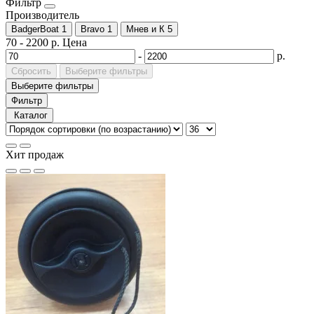
Фильтр
Производитель
BadgerBoat
1
Bravo
1
Мнев и К
5
70
-
2200
р.
Цена
-
р.
Сбросить
Выберите фильтры
Выберите фильтры
Фильтр
Каталог
Хит продаж