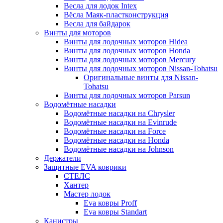
Весла для лодок Intex
Вёсла Маяк-пластконструкция
Весла для байдарок
Винты для моторов
Винты для лодочных моторов Hidea
Винты для лодочных моторов Honda
Винты для лодочных моторов Mercury
Винты для лодочных моторов Nissan-Tohatsu
Оригинальные винты для Nissan-
Tohatsu
Винты для лодочных моторов Parsun
Водомётные насадки
Водомётные насадки на Chrysler
Водомётные насадки на Evinrude
Водомётные насадки на Force
Водомётные насадки на Honda
Водомётные насадки на Johnson
Держатели
Защитные EVA коврики
СТЕЛС
Хантер
Мастер лодок
Eva ковры Proff
Eva ковры Standart
Канистры