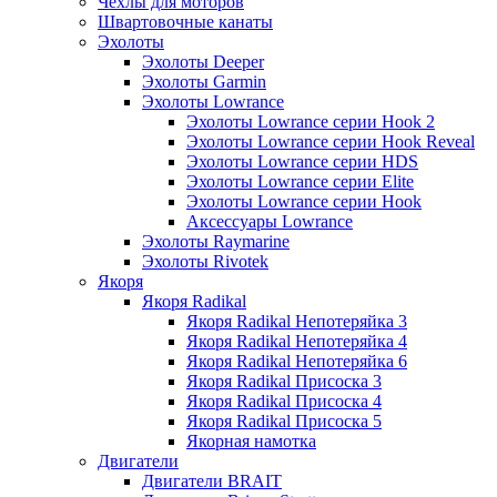
Чехлы для моторов
Швартовочные канаты
Эхолоты
Эхолоты Deeper
Эхолоты Garmin
Эхолоты Lowrance
Эхолоты Lowrance серии Hook 2
Эхолоты Lowrance серии Hook Reveal
Эхолоты Lowrance серии HDS
Эхолоты Lowrance серии Elite
Эхолоты Lowrance серии Hook
Аксессуары Lowrance
Эхолоты Raymarine
Эхолоты Rivotek
Якоря
Якоря Radikal
Якоря Radikal Непотеряйка 3
Якоря Radikal Непотеряйка 4
Якоря Radikal Непотеряйка 6
Якоря Radikal Присоска 3
Якоря Radikal Присоска 4
Якоря Radikal Присоска 5
Якорная намотка
Двигатели
Двигатели BRAIT