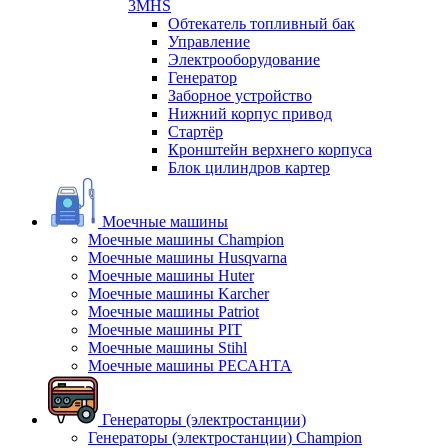
3MHS
Обтекатель топливный бак
Управление
Электрооборудование
Генератор
Заборное устройство
Нижний корпус привод
Стартёр
Кронштейн верхнего корпуса
Блок цилиндров картер
Моечные машины
Моечные машины Champion
Моечные машины Husqvarna
Моечные машины Huter
Моечные машины Karcher
Моечные машины Patriot
Моечные машины PIT
Моечные машины Stihl
Моечные машины РЕСАНТА
Генераторы (электростанции)
Генераторы (электростанции) Champion