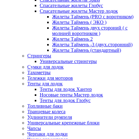
Спасательные жилеты Глобус
Спасательные жилеты Мастер лодок
Жилеты Таймень (PRO c воротником)
Жилеты Таймень ( ЭКО )
Жилеты Таймень двух стороний ( с
молнией воротником )
Жилеты Таймень 2
Жилеты Таймень -3 (двух.сторонний)
Жилеты Таймень (стандартный)
Стрингеры
Универсальные стрингеры
Сумки для лодок
Тахометры
Тележки для моторов
Тенты для лодок
Тенты для лодок Хантер
Носовые тенты Мастер лодок
Тенты для лодок Глобус
Топливные баки
Транцевые колеса
Удлинители румпеля
Универсальные крепежные блоки
Чапсы
Черпаки для лодки