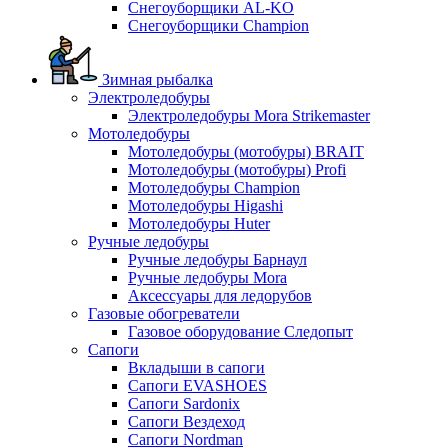
Снегоуборщики AL-KO
Снегоуборщики Champion
Зимная рыбалка
Электроледобуры
Электроледобуры Mora Strikemaster
Мотоледобуры
Мотоледобуры (мотобуры) BRAIT
Мотоледобуры (мотобуры) Profi
Мотоледобуры Champion
Мотоледобуры Higashi
Мотоледобуры Huter
Ручные ледобуры
Ручные ледобуры Барнаул
Ручные ледобуры Mora
Аксессуары для ледорубов
Газовые обогреватели
Газовое оборудование Следопыт
Сапоги
Вкладыши в сапоги
Сапоги EVASHOES
Сапоги Sardonix
Сапоги Вездеход
Сапоги Nordman