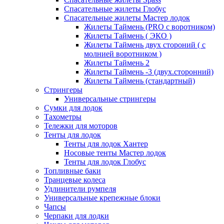
Спасательные жилеты Глобус
Спасательные жилеты Мастер лодок
Жилеты Таймень (PRO c воротником)
Жилеты Таймень ( ЭКО )
Жилеты Таймень двух стороний ( с
молнией воротником )
Жилеты Таймень 2
Жилеты Таймень -3 (двух.сторонний)
Жилеты Таймень (стандартный)
Стрингеры
Универсальные стрингеры
Сумки для лодок
Тахометры
Тележки для моторов
Тенты для лодок
Тенты для лодок Хантер
Носовые тенты Мастер лодок
Тенты для лодок Глобус
Топливные баки
Транцевые колеса
Удлинители румпеля
Универсальные крепежные блоки
Чапсы
Черпаки для лодки