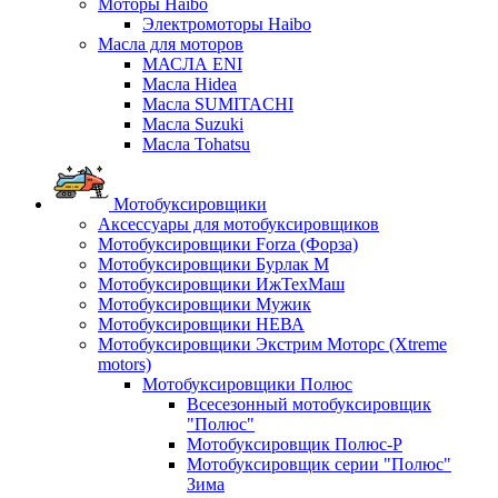
Моторы Haibo
Электромоторы Haibo
Масла для моторов
МАСЛА ENI
Масла Hidea
Масла SUMITACHI
Масла Suzuki
Масла Tohatsu
Мотобуксировщики
Аксессуары для мотобуксировщиков
Мотобуксировщики Forza (Форза)
Мотобуксировщики Бурлак М
Мотобуксировщики ИжТехМаш
Мотобуксировщики Мужик
Мотобуксировщики НЕВА
Мотобуксировщики Экстрим Моторс (Xtreme
motors)
Мотобуксировщики Полюс
Всесезонный мотобуксировщик
"Полюс"
Мотобуксировщик Полюс-Р
Мотобуксировщик серии "Полюс"
Зима