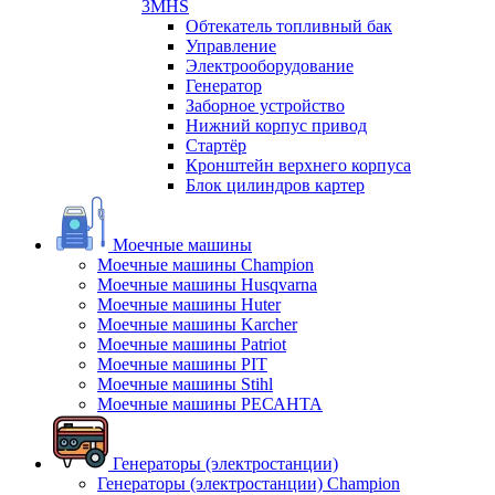
3MHS
Обтекатель топливный бак
Управление
Электрооборудование
Генератор
Заборное устройство
Нижний корпус привод
Стартёр
Кронштейн верхнего корпуса
Блок цилиндров картер
Моечные машины
Моечные машины Champion
Моечные машины Husqvarna
Моечные машины Huter
Моечные машины Karcher
Моечные машины Patriot
Моечные машины PIT
Моечные машины Stihl
Моечные машины РЕСАНТА
Генераторы (электростанции)
Генераторы (электростанции) Champion