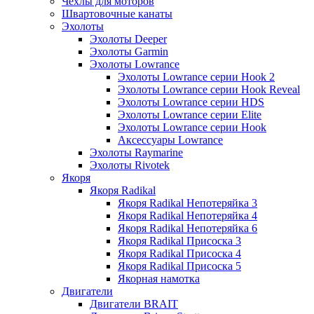
Чехлы для моторов
Швартовочные канаты
Эхолоты
Эхолоты Deeper
Эхолоты Garmin
Эхолоты Lowrance
Эхолоты Lowrance серии Hook 2
Эхолоты Lowrance серии Hook Reveal
Эхолоты Lowrance серии HDS
Эхолоты Lowrance серии Elite
Эхолоты Lowrance серии Hook
Аксессуары Lowrance
Эхолоты Raymarine
Эхолоты Rivotek
Якоря
Якоря Radikal
Якоря Radikal Непотеряйка 3
Якоря Radikal Непотеряйка 4
Якоря Radikal Непотеряйка 6
Якоря Radikal Присоска 3
Якоря Radikal Присоска 4
Якоря Radikal Присоска 5
Якорная намотка
Двигатели
Двигатели BRAIT