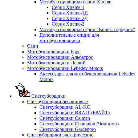
Мотобуксировщики серии Xtreme
Серия Xtreme-1
Серия Xtreme-1Д
Серия Xtreme-2Д
Серия Xtreme-2
Мотобуксировщики серии "Конёк-Горбунок"
Дополнительные опции для
мотобуксировщика
Сани
Мотобуксировщики Барс
Мотобуксировщики Альбатрос
Мотобуксировщики Леший
Мотобуксировщики Lebedev Motors
Аксессуары для мотобуксировщиков Lebedev
Motors
Снегоуборщики
Снегоуборщики бензиновые
Снегоуборщики AL-KO
Снегоуборщики BRAIT (БРАЙТ)
Снегоуборщики Caiman
Снегоуборщики Champion (Чемпион)
Снегоуборщики Gardenpro
Снегоуборщики электрические