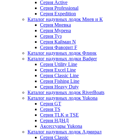
Серия Active
Серия Professional
Серия Expedition
Каталог надувных лодок Мнев и К
Серия Мневка
Серия Мурена
Серия Туз
Серия Кайман N
Серия Фаворит F
Каталог надувных лодок Флинк
Каталог надувных лодки Badger
Серия Utility Line
Серия Excel Line
Серия Classic Line
Серия Fishing Line
Серия Heavy Duty
Каталог надувных лодок RiverBoats
Каталог надувных лодок Yukona
Серия GT
Серия TS
Серия TLK и TSE
Серия НДНД
Аксессуары Yukona
Каталог надувных лодок Адмирал
Серия Classic