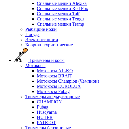
Спальные мешки Alexika
Спальные мешки Red Fox
Спальные мешки Taif
Спальные мешки Tengu
Спальные мешки Tramp
Рыбацкие ножи
Посуда
Электростанции
Коврики туристические
Триммеры и косы
Мотокосы
Мотокосы AL-KO
Мотокосы BRAIT
Мотокосы Champion (Чемпион)
Мотокосы EUROLUX
Мотокосы Fubag
Триммеры аккумуляторные
CHAMPION
Fubag
Husqvarna
HUTER
PATRIOT
Триммеры бензиновые