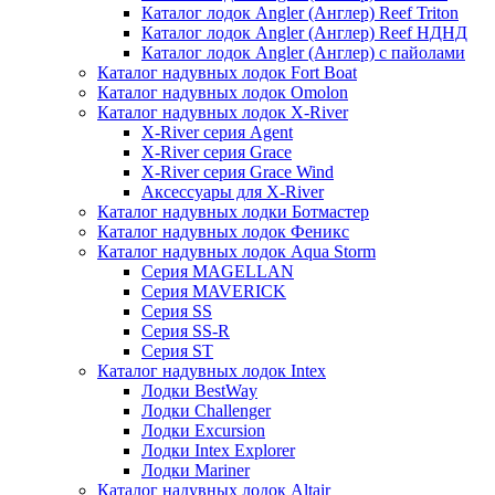
Каталог лодок Angler (Англер) Reef Triton
Каталог лодок Angler (Англер) Reef НДНД
Каталог лодок Angler (Англер) с пайолами
Каталог надувных лодок Fort Boat
Каталог надувных лодок Omolon
Каталог надувных лодок X-River
X-River серия Agent
X-River серия Grace
X-River серия Grace Wind
Аксессуары для X-River
Каталог надувных лодки Ботмастер
Каталог надувных лодок Феникc
Каталог надувных лодок Aqua Storm
Серия MAGELLAN
Серия MAVERICK
Серия SS
Серия SS-R
Серия ST
Каталог надувных лодок Intex
Лодки BestWay
Лодки Challenger
Лодки Excursion
Лодки Intex Explorer
Лодки Mariner
Каталог надувных лодок Altair