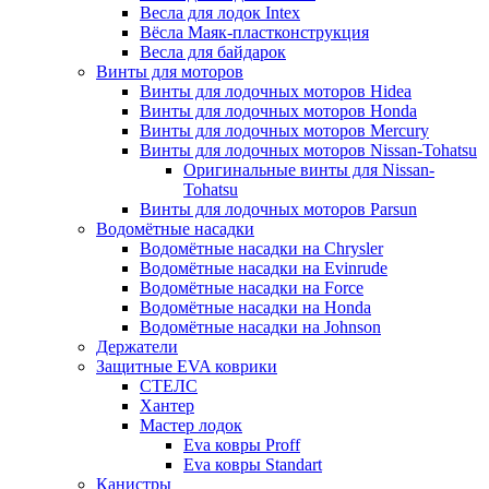
Весла для лодок Intex
Вёсла Маяк-пластконструкция
Весла для байдарок
Винты для моторов
Винты для лодочных моторов Hidea
Винты для лодочных моторов Honda
Винты для лодочных моторов Mercury
Винты для лодочных моторов Nissan-Tohatsu
Оригинальные винты для Nissan-
Tohatsu
Винты для лодочных моторов Parsun
Водомётные насадки
Водомётные насадки на Chrysler
Водомётные насадки на Evinrude
Водомётные насадки на Force
Водомётные насадки на Honda
Водомётные насадки на Johnson
Держатели
Защитные EVA коврики
СТЕЛС
Хантер
Мастер лодок
Eva ковры Proff
Eva ковры Standart
Канистры