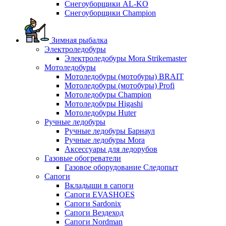
Снегоуборщики AL-KO
Снегоуборщики Champion
Зимная рыбалка
Электроледобуры
Электроледобуры Mora Strikemaster
Мотоледобуры
Мотоледобуры (мотобуры) BRAIT
Мотоледобуры (мотобуры) Profi
Мотоледобуры Champion
Мотоледобуры Higashi
Мотоледобуры Huter
Ручные ледобуры
Ручные ледобуры Барнаул
Ручные ледобуры Mora
Аксессуары для ледорубов
Газовые обогреватели
Газовое оборудование Следопыт
Сапоги
Вкладыши в сапоги
Сапоги EVASHOES
Сапоги Sardonix
Сапоги Вездеход
Сапоги Nordman