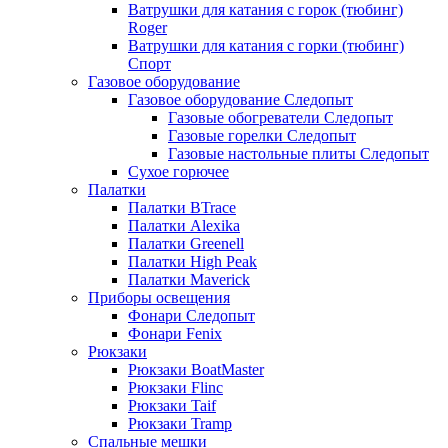
Ватрушки для катания с горок (тюбинг)
Roger
Ватрушки для катания с горки (тюбинг)
Спорт
Газовое оборудование
Газовое оборудование Следопыт
Газовые обогреватели Следопыт
Газовые горелки Следопыт
Газовые настольные плиты Следопыт
Сухое горючее
Палатки
Палатки BTrace
Палатки Alexika
Палатки Greenell
Палатки High Peak
Палатки Maverick
Приборы освещения
Фонари Следопыт
Фонари Fenix
Рюкзаки
Рюкзаки BoatMaster
Рюкзаки Flinc
Рюкзаки Taif
Рюкзаки Tramp
Спальные мешки