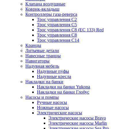
Клапана воздушные
Коврик-вкладыш
Контроллеры газа-реверса
Трос управления C2
Трос управления C5
Трос управления C8 (ЕС 133) Red
Трос управления C8
Трос управления C14
Кранцы
Литьевые детали
Навесные транцы
Навигаторы
Надувная мебель
Надувные пуфы
Надувные кресла
Накладки на банки
Накладки на банки Yukona
Накладки на банки Глобус
Насосы и помпы
Ручные насосы
Ножные насосы
Электрические насосы
Электрические насосы Bravo
Электрические насосы Marlin
Электрические насосы Sea Pro