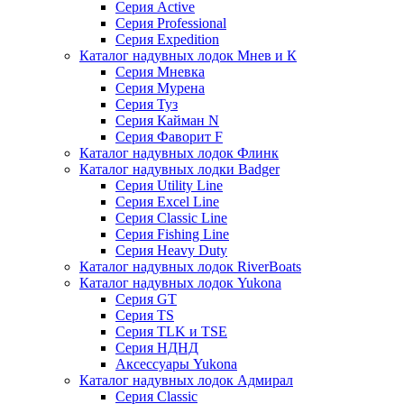
Серия Active
Серия Professional
Серия Expedition
Каталог надувных лодок Мнев и К
Серия Мневка
Серия Мурена
Серия Туз
Серия Кайман N
Серия Фаворит F
Каталог надувных лодок Флинк
Каталог надувных лодки Badger
Серия Utility Line
Серия Excel Line
Серия Classic Line
Серия Fishing Line
Серия Heavy Duty
Каталог надувных лодок RiverBoats
Каталог надувных лодок Yukona
Серия GT
Серия TS
Серия TLK и TSE
Серия НДНД
Аксессуары Yukona
Каталог надувных лодок Адмирал
Серия Classic