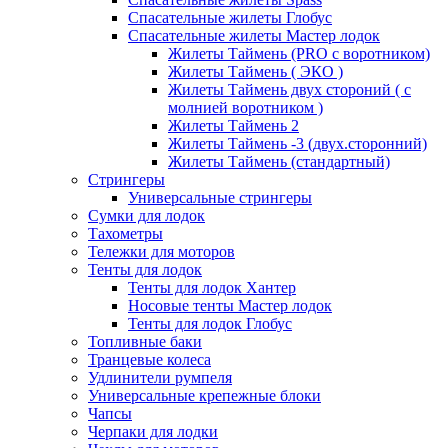
Спасательные жилеты Глобус
Спасательные жилеты Мастер лодок
Жилеты Таймень (PRO c воротником)
Жилеты Таймень ( ЭКО )
Жилеты Таймень двух стороний ( с
молнией воротником )
Жилеты Таймень 2
Жилеты Таймень -3 (двух.сторонний)
Жилеты Таймень (стандартный)
Стрингеры
Универсальные стрингеры
Сумки для лодок
Тахометры
Тележки для моторов
Тенты для лодок
Тенты для лодок Хантер
Носовые тенты Мастер лодок
Тенты для лодок Глобус
Топливные баки
Транцевые колеса
Удлинители румпеля
Универсальные крепежные блоки
Чапсы
Черпаки для лодки