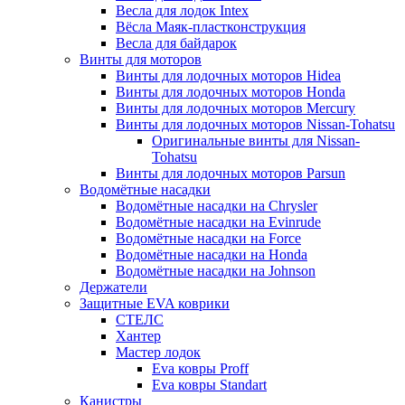
Весла для лодок Intex
Вёсла Маяк-пластконструкция
Весла для байдарок
Винты для моторов
Винты для лодочных моторов Hidea
Винты для лодочных моторов Honda
Винты для лодочных моторов Mercury
Винты для лодочных моторов Nissan-Tohatsu
Оригинальные винты для Nissan-
Tohatsu
Винты для лодочных моторов Parsun
Водомётные насадки
Водомётные насадки на Chrysler
Водомётные насадки на Evinrude
Водомётные насадки на Force
Водомётные насадки на Honda
Водомётные насадки на Johnson
Держатели
Защитные EVA коврики
СТЕЛС
Хантер
Мастер лодок
Eva ковры Proff
Eva ковры Standart
Канистры