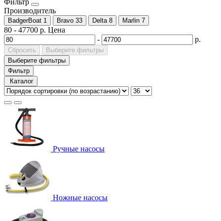
Фильтр
Производитель
BadgerBoat
1
Bravo
33
Delta
8
Marlin
7
80
-
47700
р.
Цена
-
р.
Сбросить
Выберите фильтры
Выберите фильтры
Фильтр
Каталог
Ручные насосы
Ножные насосы