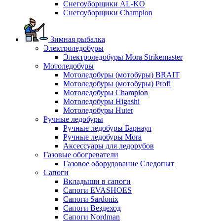
Снегоуборщики AL-KO
Снегоуборщики Champion
Зимная рыбалка
Электроледобуры
Электроледобуры Mora Strikemaster
Мотоледобуры
Мотоледобуры (мотобуры) BRAIT
Мотоледобуры (мотобуры) Profi
Мотоледобуры Champion
Мотоледобуры Higashi
Мотоледобуры Huter
Ручные ледобуры
Ручные ледобуры Барнаул
Ручные ледобуры Mora
Аксессуары для ледорубов
Газовые обогреватели
Газовое оборудование Следопыт
Сапоги
Вкладыши в сапоги
Сапоги EVASHOES
Сапоги Sardonix
Сапоги Вездеход
Сапоги Nordman