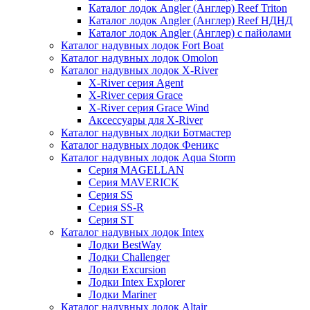
Каталог лодок Angler (Англер) Reef Triton
Каталог лодок Angler (Англер) Reef НДНД
Каталог лодок Angler (Англер) с пайолами
Каталог надувных лодок Fort Boat
Каталог надувных лодок Omolon
Каталог надувных лодок X-River
X-River серия Agent
X-River серия Grace
X-River серия Grace Wind
Аксессуары для X-River
Каталог надувных лодки Ботмастер
Каталог надувных лодок Феникc
Каталог надувных лодок Aqua Storm
Серия MAGELLAN
Серия MAVERICK
Серия SS
Серия SS-R
Серия ST
Каталог надувных лодок Intex
Лодки BestWay
Лодки Challenger
Лодки Excursion
Лодки Intex Explorer
Лодки Mariner
Каталог надувных лодок Altair