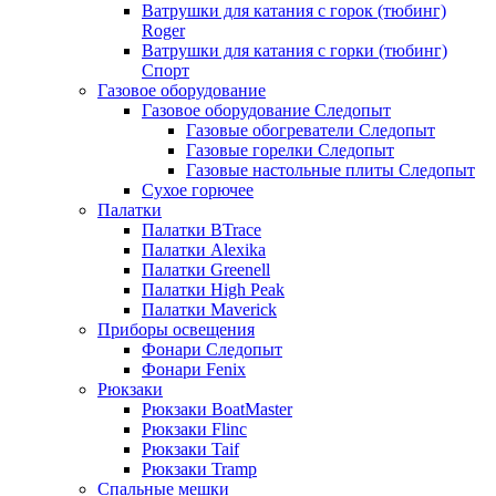
Ватрушки для катания с горок (тюбинг)
Roger
Ватрушки для катания с горки (тюбинг)
Спорт
Газовое оборудование
Газовое оборудование Следопыт
Газовые обогреватели Следопыт
Газовые горелки Следопыт
Газовые настольные плиты Следопыт
Сухое горючее
Палатки
Палатки BTrace
Палатки Alexika
Палатки Greenell
Палатки High Peak
Палатки Maverick
Приборы освещения
Фонари Следопыт
Фонари Fenix
Рюкзаки
Рюкзаки BoatMaster
Рюкзаки Flinc
Рюкзаки Taif
Рюкзаки Tramp
Спальные мешки