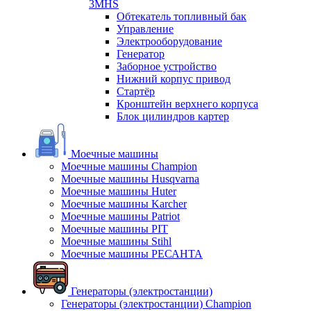
3MHS
Обтекатель топливный бак
Управление
Электрооборудование
Генератор
Заборное устройство
Нижний корпус привод
Стартёр
Кронштейн верхнего корпуса
Блок цилиндров картер
Моечные машины
Моечные машины Champion
Моечные машины Husqvarna
Моечные машины Huter
Моечные машины Karcher
Моечные машины Patriot
Моечные машины PIT
Моечные машины Stihl
Моечные машины РЕСАНТА
Генераторы (электростанции)
Генераторы (электростанции) Champion