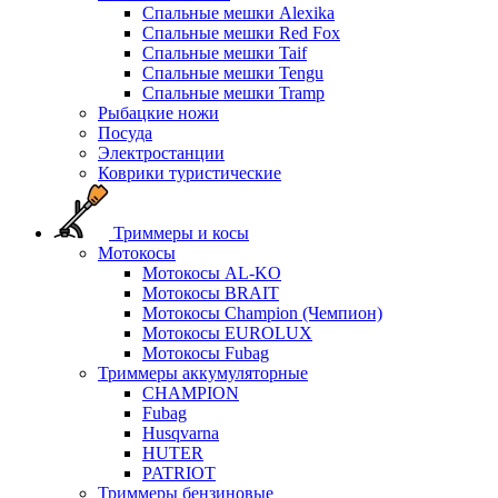
Спальные мешки Alexika
Спальные мешки Red Fox
Спальные мешки Taif
Спальные мешки Tengu
Спальные мешки Tramp
Рыбацкие ножи
Посуда
Электростанции
Коврики туристические
Триммеры и косы
Мотокосы
Мотокосы AL-KO
Мотокосы BRAIT
Мотокосы Champion (Чемпион)
Мотокосы EUROLUX
Мотокосы Fubag
Триммеры аккумуляторные
CHAMPION
Fubag
Husqvarna
HUTER
PATRIOT
Триммеры бензиновые