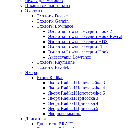
Чехлы для моторов
Швартовочные канаты
Эхолоты
Эхолоты Deeper
Эхолоты Garmin
Эхолоты Lowrance
Эхолоты Lowrance серии Hook 2
Эхолоты Lowrance серии Hook Reveal
Эхолоты Lowrance серии HDS
Эхолоты Lowrance серии Elite
Эхолоты Lowrance серии Hook
Аксессуары Lowrance
Эхолоты Raymarine
Эхолоты Rivotek
Якоря
Якоря Radikal
Якоря Radikal Непотеряйка 3
Якоря Radikal Непотеряйка 4
Якоря Radikal Непотеряйка 6
Якоря Radikal Присоска 3
Якоря Radikal Присоска 4
Якоря Radikal Присоска 5
Якорная намотка
Двигатели
Двигатели BRAIT