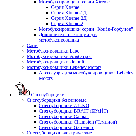
Мотобуксировщики серии Xtreme
Серия Xtreme-1
Серия Xtreme-1Д
Серия Xtreme-2Д
Серия Xtreme-2
Мотобуксировщики серии "Конёк-Горбунок"
Дополнительные опции для
мотобуксировщика
Сани
Мотобуксировщики Барс
Мотобуксировщики Альбатрос
Мотобуксировщики Леший
Мотобуксировщики Lebedev Motors
Аксессуары для мотобуксировщиков Lebedev
Motors
Снегоуборщики
Снегоуборщики бензиновые
Снегоуборщики AL-KO
Снегоуборщики BRAIT (БРАЙТ)
Снегоуборщики Caiman
Снегоуборщики Champion (Чемпион)
Снегоуборщики Gardenpro
Снегоуборщики электрические