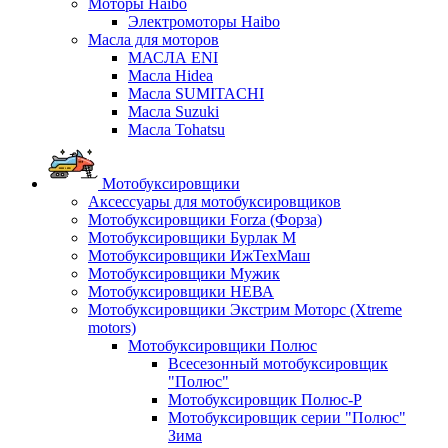
Моторы Haibo
Электромоторы Haibo
Масла для моторов
МАСЛА ENI
Масла Hidea
Масла SUMITACHI
Масла Suzuki
Масла Tohatsu
Мотобуксировщики
Аксессуары для мотобуксировщиков
Мотобуксировщики Forza (Форза)
Мотобуксировщики Бурлак М
Мотобуксировщики ИжТехМаш
Мотобуксировщики Мужик
Мотобуксировщики НЕВА
Мотобуксировщики Экстрим Моторс (Xtreme
motors)
Мотобуксировщики Полюс
Всесезонный мотобуксировщик
"Полюс"
Мотобуксировщик Полюс-Р
Мотобуксировщик серии "Полюс"
Зима