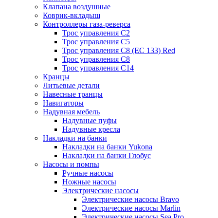
Клапана воздушные
Коврик-вкладыш
Контроллеры газа-реверса
Трос управления C2
Трос управления C5
Трос управления C8 (ЕС 133) Red
Трос управления C8
Трос управления C14
Кранцы
Литьевые детали
Навесные транцы
Навигаторы
Надувная мебель
Надувные пуфы
Надувные кресла
Накладки на банки
Накладки на банки Yukona
Накладки на банки Глобус
Насосы и помпы
Ручные насосы
Ножные насосы
Электрические насосы
Электрические насосы Bravo
Электрические насосы Marlin
Электрические насосы Sea Pro