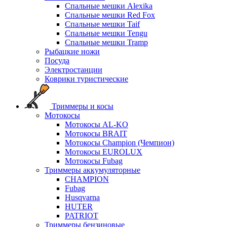
Спальные мешки Alexika
Спальные мешки Red Fox
Спальные мешки Taif
Спальные мешки Tengu
Спальные мешки Tramp
Рыбацкие ножи
Посуда
Электростанции
Коврики туристические
Триммеры и косы
Мотокосы
Мотокосы AL-KO
Мотокосы BRAIT
Мотокосы Champion (Чемпион)
Мотокосы EUROLUX
Мотокосы Fubag
Триммеры аккумуляторные
CHAMPION
Fubag
Husqvarna
HUTER
PATRIOT
Триммеры бензиновые