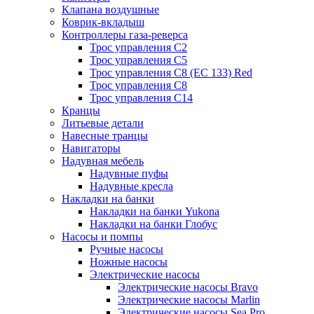
Клапана воздушные
Коврик-вкладыш
Контроллеры газа-реверса
Трос управления C2
Трос управления C5
Трос управления C8 (ЕС 133) Red
Трос управления C8
Трос управления C14
Кранцы
Литьевые детали
Навесные транцы
Навигаторы
Надувная мебель
Надувные пуфы
Надувные кресла
Накладки на банки
Накладки на банки Yukona
Накладки на банки Глобус
Насосы и помпы
Ручные насосы
Ножные насосы
Электрические насосы
Электрические насосы Bravo
Электрические насосы Marlin
Электрические насосы Sea Pro