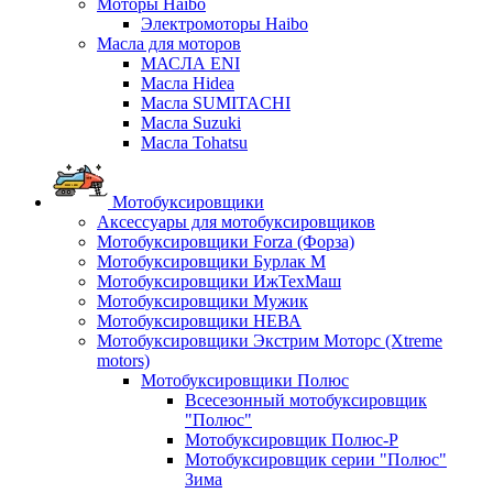
Моторы Haibo
Электромоторы Haibo
Масла для моторов
МАСЛА ENI
Масла Hidea
Масла SUMITACHI
Масла Suzuki
Масла Tohatsu
Мотобуксировщики
Аксессуары для мотобуксировщиков
Мотобуксировщики Forza (Форза)
Мотобуксировщики Бурлак М
Мотобуксировщики ИжТехМаш
Мотобуксировщики Мужик
Мотобуксировщики НЕВА
Мотобуксировщики Экстрим Моторс (Xtreme
motors)
Мотобуксировщики Полюс
Всесезонный мотобуксировщик
"Полюс"
Мотобуксировщик Полюс-Р
Мотобуксировщик серии "Полюс"
Зима