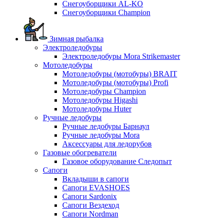
Снегоуборщики AL-KO
Снегоуборщики Champion
Зимная рыбалка
Электроледобуры
Электроледобуры Mora Strikemaster
Мотоледобуры
Мотоледобуры (мотобуры) BRAIT
Мотоледобуры (мотобуры) Profi
Мотоледобуры Champion
Мотоледобуры Higashi
Мотоледобуры Huter
Ручные ледобуры
Ручные ледобуры Барнаул
Ручные ледобуры Mora
Аксессуары для ледорубов
Газовые обогреватели
Газовое оборудование Следопыт
Сапоги
Вкладыши в сапоги
Сапоги EVASHOES
Сапоги Sardonix
Сапоги Вездеход
Сапоги Nordman