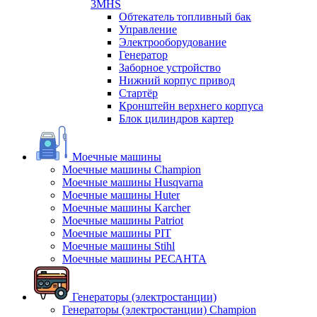
3MHS
Обтекатель топливный бак
Управление
Электрооборудование
Генератор
Заборное устройство
Нижний корпус привод
Стартёр
Кронштейн верхнего корпуса
Блок цилиндров картер
Моечные машины
Моечные машины Champion
Моечные машины Husqvarna
Моечные машины Huter
Моечные машины Karcher
Моечные машины Patriot
Моечные машины PIT
Моечные машины Stihl
Моечные машины РЕСАНТА
Генераторы (электростанции)
Генераторы (электростанции) Champion