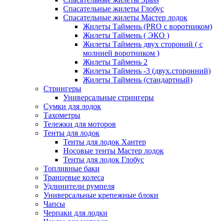
Спасательные жилеты Глобус
Спасательные жилеты Мастер лодок
Жилеты Таймень (PRO c воротником)
Жилеты Таймень ( ЭКО )
Жилеты Таймень двух стороний ( с
молнией воротником )
Жилеты Таймень 2
Жилеты Таймень -3 (двух.сторонний)
Жилеты Таймень (стандартный)
Стрингеры
Универсальные стрингеры
Сумки для лодок
Тахометры
Тележки для моторов
Тенты для лодок
Тенты для лодок Хантер
Носовые тенты Мастер лодок
Тенты для лодок Глобус
Топливные баки
Транцевые колеса
Удлинители румпеля
Универсальные крепежные блоки
Чапсы
Черпаки для лодки