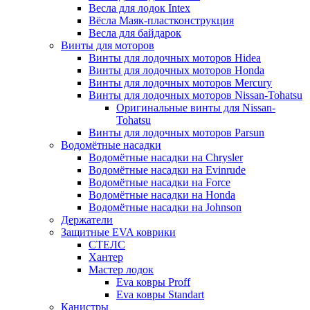
Весла для лодок Intex
Вёсла Маяк-пластконструкция
Весла для байдарок
Винты для моторов
Винты для лодочных моторов Hidea
Винты для лодочных моторов Honda
Винты для лодочных моторов Mercury
Винты для лодочных моторов Nissan-Tohatsu
Оригинальные винты для Nissan-
Tohatsu
Винты для лодочных моторов Parsun
Водомётные насадки
Водомётные насадки на Chrysler
Водомётные насадки на Evinrude
Водомётные насадки на Force
Водомётные насадки на Honda
Водомётные насадки на Johnson
Держатели
Защитные EVA коврики
СТЕЛС
Хантер
Мастер лодок
Eva ковры Proff
Eva ковры Standart
Канистры