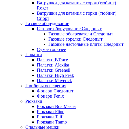
Ватрушки для катания с горок (тюбинг)
Roger
Ватрушки для катания с горки (тюбинг)
Спорт
Газовое оборудование
Газовое оборудование Следопыт
Газовые обогреватели Следопыт
Газовые горелки Следопыт
Газовые настольные плиты Следопыт
Сухое горючее
Палатки
Палатки BTrace
Палатки Alexika
Палатки Greenell
Палатки High Peak
Палатки Maverick
Приборы освещения
Фонари Следопыт
Фонари Fenix
Рюкзаки
Рюкзаки BoatMaster
Рюкзаки Flinc
Рюкзаки Taif
Рюкзаки Tramp
Спальные мешки