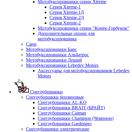
Мотобуксировщики серии Xtreme
Серия Xtreme-1
Серия Xtreme-1Д
Серия Xtreme-2Д
Серия Xtreme-2
Мотобуксировщики серии "Конёк-Горбунок"
Дополнительные опции для
мотобуксировщика
Сани
Мотобуксировщики Барс
Мотобуксировщики Альбатрос
Мотобуксировщики Леший
Мотобуксировщики Lebedev Motors
Аксессуары для мотобуксировщиков Lebedev
Motors
Снегоуборщики
Снегоуборщики бензиновые
Снегоуборщики AL-KO
Снегоуборщики BRAIT (БРАЙТ)
Снегоуборщики Caiman
Снегоуборщики Champion (Чемпион)
Снегоуборщики Gardenpro
Снегоуборщики электрические