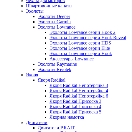
Чехлы для моторов
Швартовочные канаты
Эхолоты
Эхолоты Deeper
Эхолоты Garmin
Эхолоты Lowrance
Эхолоты Lowrance серии Hook 2
Эхолоты Lowrance серии Hook Reveal
Эхолоты Lowrance серии HDS
Эхолоты Lowrance серии Elite
Эхолоты Lowrance серии Hook
Аксессуары Lowrance
Эхолоты Raymarine
Эхолоты Rivotek
Якоря
Якоря Radikal
Якоря Radikal Непотеряйка 3
Якоря Radikal Непотеряйка 4
Якоря Radikal Непотеряйка 6
Якоря Radikal Присоска 3
Якоря Radikal Присоска 4
Якоря Radikal Присоска 5
Якорная намотка
Двигатели
Двигатели BRAIT