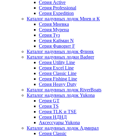
Серия Active
Серия Professional
Серия Expedition
Каталог надувных лодок Мнев и К
Серия Мневка
Серия Мурена
Серия Туз
Серия Кайман N
Серия Фаворит F
Каталог надувных лодок Флинк
Каталог надувных лодки Badger
Серия Utility Line
Серия Excel Line
Серия Classic Line
Серия Fishing Line
Серия Heavy Duty
Каталог надувных лодок RiverBoats
Каталог надувных лодок Yukona
Серия GT
Серия TS
Серия TLK и TSE
Серия НДНД
Аксессуары Yukona
Каталог надувных лодок Адмирал
Серия Classic