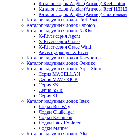
Каталог лодок Angler (Англер) Reef Triton
Каталог лодок Angler (Англер) Reef НДНД
Каталог лодок Angler (Англер) с пайолами
Каталог надувных лодок Fort Boat
Каталог надувных лодок Omolon
Каталог надувных лодок X-River
X-River серия Agent
X-River серия Grace
X-River серия Grace Wind
Аксессуары для X-River
Каталог надувных лодки Ботмастер
Каталог надувных лодок Феникc
Каталог надувных лодок Aqua Storm
Серия MAGELLAN
Серия MAVERICK
Серия SS
Серия SS-R
Серия ST
Каталог надувных лодок Intex
Лодки BestWay
Лодки Challenger
Лодки Excursion
Лодки Intex Explorer
Лодки Mariner
Каталог надувных лодок Altair