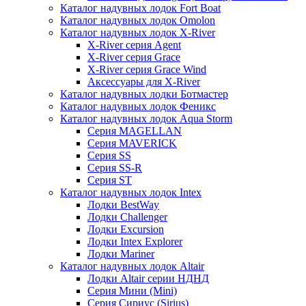
Каталог надувных лодок Fort Boat
Каталог надувных лодок Omolon
Каталог надувных лодок X-River
X-River серия Agent
X-River серия Grace
X-River серия Grace Wind
Аксессуары для X-River
Каталог надувных лодки Ботмастер
Каталог надувных лодок Феникc
Каталог надувных лодок Aqua Storm
Серия MAGELLAN
Серия MAVERICK
Серия SS
Серия SS-R
Серия ST
Каталог надувных лодок Intex
Лодки BestWay
Лодки Challenger
Лодки Excursion
Лодки Intex Explorer
Лодки Mariner
Каталог надувных лодок Altair
Лодки Altair серии НДНД
Серия Мини (Mini)
Серия Сириус (Sirius)