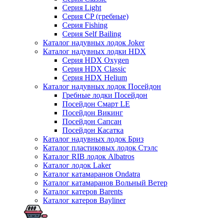
Серия Light
Серия CP (гребные)
Серия Fishing
Серия Self Bailing
Каталог надувных лодок Joker
Каталог надувных лодки HDX
Серия HDX Oxygen
Серия HDX Classic
Серия HDX Helium
Каталог надувных лодок Посейдон
Гребные лодки Посейдон
Посейдон Смарт LE
Посейдон Викинг
Посейдон Сапсан
Посейдон Касатка
Каталог надувных лодок Бриз
Каталог пластиковых лодок Стэлс
Каталог RIB лодок Albatros
Каталог лодок Laker
Каталог катамаранов Ondatra
Каталог катамаранов Вольный Ветер
Каталог катеров Barents
Каталог катеров Bayliner