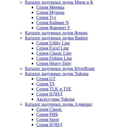
Каталог надувных лодок Мнев и К
Серия Мневка
Серия Мурена
Серия Туз
Серия Кайман N
Серия Фаворит F
Каталог надувных лодок Флинк
Каталог надувных лодки Badger
Серия Utility Line
Серия Excel Line
Серия Classic Line
Серия Fishing Line
Серия Heavy Duty
Каталог надувных лодок RiverBoats
Каталог надувных лодок Yukona
Серия GT
Серия TS
Серия TLK и TSE
Серия НДНД
Аксессуары Yukona
Каталог надувных лодок Адмирал
Серия Classic
Серия РИБ
Серия Sport
Серия НДНД