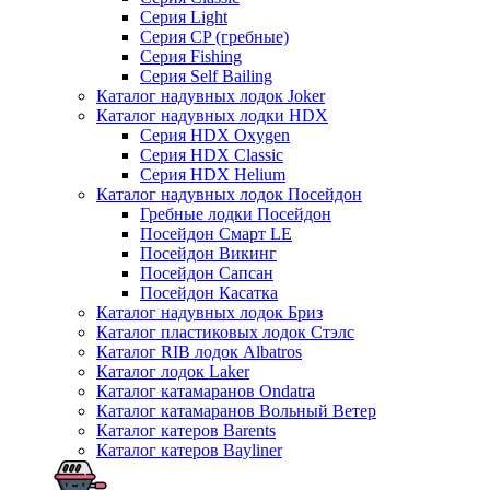
Серия Light
Серия CP (гребные)
Серия Fishing
Серия Self Bailing
Каталог надувных лодок Joker
Каталог надувных лодки HDX
Серия HDX Oxygen
Серия HDX Classic
Серия HDX Helium
Каталог надувных лодок Посейдон
Гребные лодки Посейдон
Посейдон Смарт LE
Посейдон Викинг
Посейдон Сапсан
Посейдон Касатка
Каталог надувных лодок Бриз
Каталог пластиковых лодок Стэлс
Каталог RIB лодок Albatros
Каталог лодок Laker
Каталог катамаранов Ondatra
Каталог катамаранов Вольный Ветер
Каталог катеров Barents
Каталог катеров Bayliner