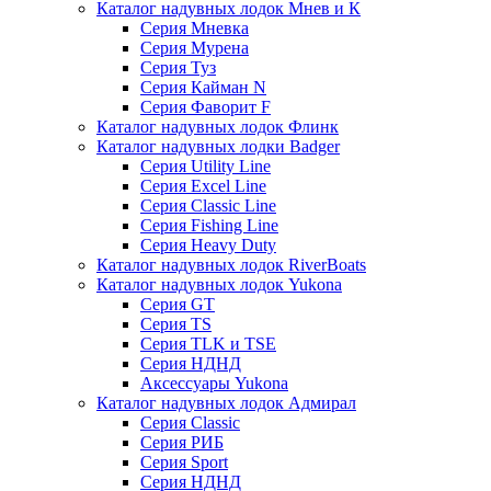
Каталог надувных лодок Мнев и К
Серия Мневка
Серия Мурена
Серия Туз
Серия Кайман N
Серия Фаворит F
Каталог надувных лодок Флинк
Каталог надувных лодки Badger
Серия Utility Line
Серия Excel Line
Серия Classic Line
Серия Fishing Line
Серия Heavy Duty
Каталог надувных лодок RiverBoats
Каталог надувных лодок Yukona
Серия GT
Серия TS
Серия TLK и TSE
Серия НДНД
Аксессуары Yukona
Каталог надувных лодок Адмирал
Серия Classic
Серия РИБ
Серия Sport
Серия НДНД