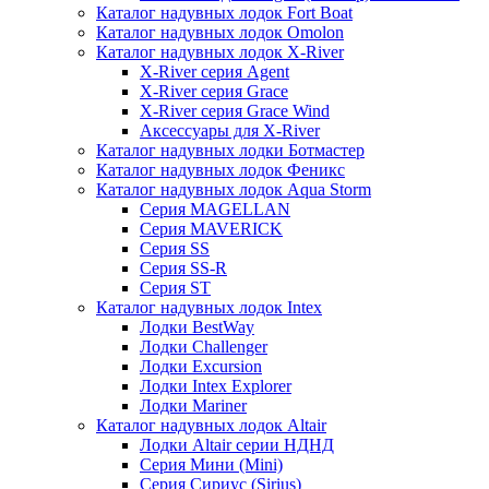
Каталог надувных лодок Fort Boat
Каталог надувных лодок Omolon
Каталог надувных лодок X-River
X-River серия Agent
X-River серия Grace
X-River серия Grace Wind
Аксессуары для X-River
Каталог надувных лодки Ботмастер
Каталог надувных лодок Феникc
Каталог надувных лодок Aqua Storm
Серия MAGELLAN
Серия MAVERICK
Серия SS
Серия SS-R
Серия ST
Каталог надувных лодок Intex
Лодки BestWay
Лодки Challenger
Лодки Excursion
Лодки Intex Explorer
Лодки Mariner
Каталог надувных лодок Altair
Лодки Altair серии НДНД
Серия Мини (Mini)
Серия Сириус (Sirius)