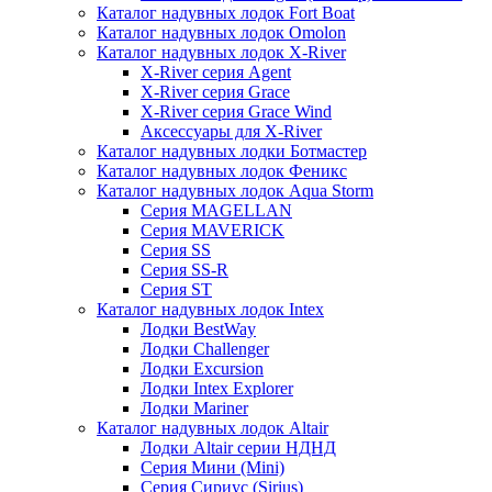
Каталог надувных лодок Fort Boat
Каталог надувных лодок Omolon
Каталог надувных лодок X-River
X-River серия Agent
X-River серия Grace
X-River серия Grace Wind
Аксессуары для X-River
Каталог надувных лодки Ботмастер
Каталог надувных лодок Феникc
Каталог надувных лодок Aqua Storm
Серия MAGELLAN
Серия MAVERICK
Серия SS
Серия SS-R
Серия ST
Каталог надувных лодок Intex
Лодки BestWay
Лодки Challenger
Лодки Excursion
Лодки Intex Explorer
Лодки Mariner
Каталог надувных лодок Altair
Лодки Altair серии НДНД
Серия Мини (Mini)
Серия Сириус (Sirius)