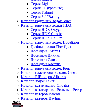
Серия Light
Серия CP (гребные)
Серия Fishing
Серия Self Bailing
Каталог надувных лодок Joker
Каталог надувных лодки HDX
Серия HDX Oxygen
Серия HDX Classic
Серия HDX Helium
Каталог надувных лодок Посейдон
Гребные лодки Посейдон
Посейдон Смарт LE
Посейдон Викинг
Посейдон Сапсан
Посейдон Касатка
Каталог надувных лодок Бриз
Каталог пластиковых лодок Стэлс
Каталог RIB лодок Albatros
Каталог лодок Laker
Каталог катамаранов Ondatra
Каталог катамаранов Вольный Ветер
Каталог катеров Barents
Каталог катеров Bayliner