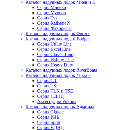
Каталог надувных лодок Мнев и К
Серия Мневка
Серия Мурена
Серия Туз
Серия Кайман N
Серия Фаворит F
Каталог надувных лодок Флинк
Каталог надувных лодки Badger
Серия Utility Line
Серия Excel Line
Серия Classic Line
Серия Fishing Line
Серия Heavy Duty
Каталог надувных лодок RiverBoats
Каталог надувных лодок Yukona
Серия GT
Серия TS
Серия TLK и TSE
Серия НДНД
Аксессуары Yukona
Каталог надувных лодок Адмирал
Серия Classic
Серия РИБ
Серия Sport
Серия НДНД