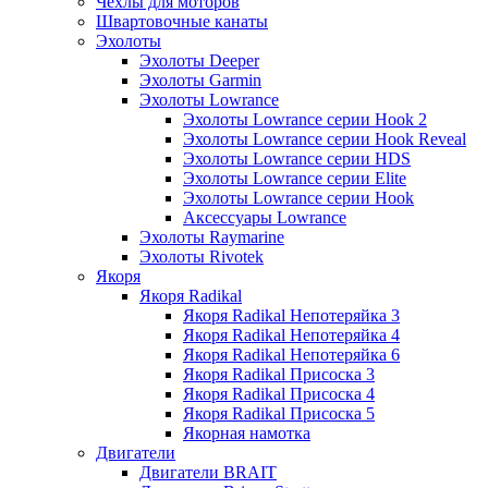
Чехлы для моторов
Швартовочные канаты
Эхолоты
Эхолоты Deeper
Эхолоты Garmin
Эхолоты Lowrance
Эхолоты Lowrance серии Hook 2
Эхолоты Lowrance серии Hook Reveal
Эхолоты Lowrance серии HDS
Эхолоты Lowrance серии Elite
Эхолоты Lowrance серии Hook
Аксессуары Lowrance
Эхолоты Raymarine
Эхолоты Rivotek
Якоря
Якоря Radikal
Якоря Radikal Непотеряйка 3
Якоря Radikal Непотеряйка 4
Якоря Radikal Непотеряйка 6
Якоря Radikal Присоска 3
Якоря Radikal Присоска 4
Якоря Radikal Присоска 5
Якорная намотка
Двигатели
Двигатели BRAIT