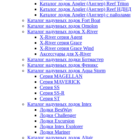
Каталог лодок Angler (Англер) Reef Triton
Каталог лодок Angler (Англер) Reef НДНД
Каталог лодок Angler (Англер) с пайолами
Каталог надувных лодок Fort Boat
Каталог надувных лодок Omolon
Каталог надувных лодок X-River
X-River серия Agent
X-River серия Grace
X-River серия Grace Wind
Аксессуары для X-River
Каталог надувных лодки Ботмастер
Каталог надувных лодок Феникc
Каталог надувных лодок Aqua Storm
Серия MAGELLAN
Серия MAVERICK
Серия SS
Серия SS-R
Серия ST
Каталог надувных лодок Intex
Лодки BestWay
Лодки Challenger
Лодки Excursion
Лодки Intex Explorer
Лодки Mariner
Каталог надувных лодок Altair