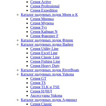
Серия Active
Серия Professional
Серия Expedition
Каталог надувных лодок Мнев и К
Серия Мневка
Серия Мурена
Серия Туз
Серия Кайман N
Серия Фаворит F
Каталог надувных лодок Флинк
Каталог надувных лодки Badger
Серия Utility Line
Серия Excel Line
Серия Classic Line
Серия Fishing Line
Серия Heavy Duty
Каталог надувных лодок RiverBoats
Каталог надувных лодок Yukona
Серия GT
Серия TS
Серия TLK и TSE
Серия НДНД
Аксессуары Yukona
Каталог надувных лодок Адмирал
Серия Classic