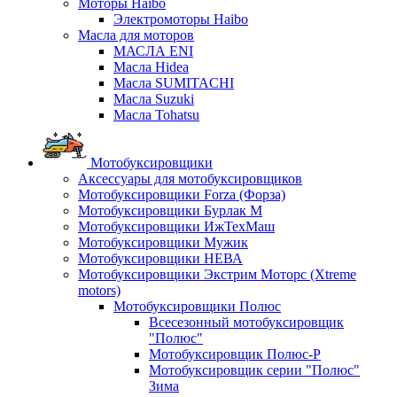
Моторы Haibo
Электромоторы Haibo
Масла для моторов
МАСЛА ENI
Масла Hidea
Масла SUMITACHI
Масла Suzuki
Масла Tohatsu
Мотобуксировщики
Аксессуары для мотобуксировщиков
Мотобуксировщики Forza (Форза)
Мотобуксировщики Бурлак М
Мотобуксировщики ИжТехМаш
Мотобуксировщики Мужик
Мотобуксировщики НЕВА
Мотобуксировщики Экстрим Моторс (Xtreme
motors)
Мотобуксировщики Полюс
Всесезонный мотобуксировщик
"Полюс"
Мотобуксировщик Полюс-Р
Мотобуксировщик серии "Полюс"
Зима