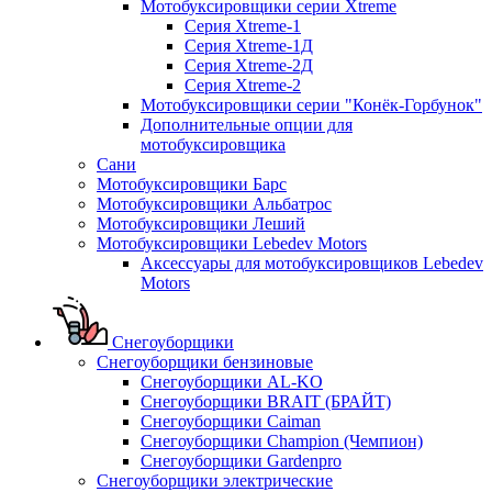
Мотобуксировщики серии Xtreme
Серия Xtreme-1
Серия Xtreme-1Д
Серия Xtreme-2Д
Серия Xtreme-2
Мотобуксировщики серии "Конёк-Горбунок"
Дополнительные опции для
мотобуксировщика
Сани
Мотобуксировщики Барс
Мотобуксировщики Альбатрос
Мотобуксировщики Леший
Мотобуксировщики Lebedev Motors
Аксессуары для мотобуксировщиков Lebedev
Motors
Снегоуборщики
Снегоуборщики бензиновые
Снегоуборщики AL-KO
Снегоуборщики BRAIT (БРАЙТ)
Снегоуборщики Caiman
Снегоуборщики Champion (Чемпион)
Снегоуборщики Gardenpro
Снегоуборщики электрические