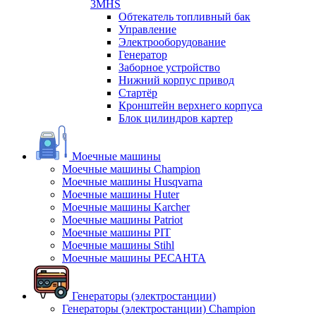
3MHS
Обтекатель топливный бак
Управление
Электрооборудование
Генератор
Заборное устройство
Нижний корпус привод
Стартёр
Кронштейн верхнего корпуса
Блок цилиндров картер
Моечные машины
Моечные машины Champion
Моечные машины Husqvarna
Моечные машины Huter
Моечные машины Karcher
Моечные машины Patriot
Моечные машины PIT
Моечные машины Stihl
Моечные машины РЕСАНТА
Генераторы (электростанции)
Генераторы (электростанции) Champion