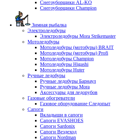
Снегоуборщики AL-KO
Снегоуборщики Champion
Зимная рыбалка
Электроледобуры
Электроледобуры Mora Strikemaster
Мотоледобуры
Мотоледобуры (мотобуры) BRAIT
Мотоледобуры (мотобуры) Profi
Мотоледобуры Champion
Мотоледобуры Higashi
Мотоледобуры Huter
Ручные ледобуры
Ручные ледобуры Барнаул
Ручные ледобуры Mora
Аксессуары для ледорубов
Газовые обогреватели
Газовое оборудование Следопыт
Сапоги
Вкладыши в сапоги
Сапоги EVASHOES
Сапоги Sardonix
Сапоги Вездеход
Сапоги Nordman