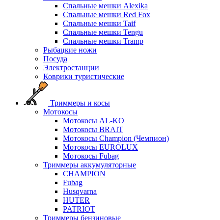
Спальные мешки Alexika
Спальные мешки Red Fox
Спальные мешки Taif
Спальные мешки Tengu
Спальные мешки Tramp
Рыбацкие ножи
Посуда
Электростанции
Коврики туристические
Триммеры и косы
Мотокосы
Мотокосы AL-KO
Мотокосы BRAIT
Мотокосы Champion (Чемпион)
Мотокосы EUROLUX
Мотокосы Fubag
Триммеры аккумуляторные
CHAMPION
Fubag
Husqvarna
HUTER
PATRIOT
Триммеры бензиновые