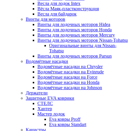
Весла для лодок Intex
Вёсла Маяк-пластконструкция
Весла для байдарок
Винты для моторов
Винты для лодочных моторов Hidea
Винты для лодочных моторов Honda
Винты для лодочных моторов Mercury
Винты для лодочных моторов Nissan-Tohatsu
Оригинальные винты для Nissan-
Tohatsu
Винты для лодочных моторов Parsun
Водомётные насадки
Водомётные насадки на Chrysler
Водомётные насадки на Evinrude
Водомётные насадки на Force
Водомётные насадки на Honda
Водомётные насадки на Johnson
Держатели
Защитные EVA коврики
СТЕЛС
Хантер
Мастер лодок
Eva ковры Proff
Eva ковры Standart
Канистры