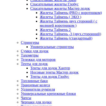
Спасательные жилеты Глобус
Спасательные жилеты Мастер лодок
Жилеты Таймень (PRO c воротником)
Жилеты Таймень ( ЭКО )
Жилеты Таймень двух стороний ( с
молнией воротником )
Жилеты Таймень 2
Жилеты Таймень -3 (двух.сторонний)
Жилеты Таймень (стандартный)
Стрингеры
Универсальные стрингеры
Сумки для лодок
Тахометры
Тележки для моторов
Тенты для лодок
Тенты для лодок Хантер
Носовые тенты Мастер лодок
Тенты для лодок Глобус
Топливные баки
Транцевые колеса
Удлинители румпеля
Универсальные крепежные блоки
Чапсы
Черпаки для лодки