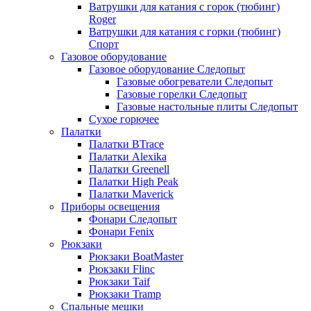
Ватрушки для катания с горок (тюбинг)
Roger
Ватрушки для катания с горки (тюбинг)
Спорт
Газовое оборудование
Газовое оборудование Следопыт
Газовые обогреватели Следопыт
Газовые горелки Следопыт
Газовые настольные плиты Следопыт
Сухое горючее
Палатки
Палатки BTrace
Палатки Alexika
Палатки Greenell
Палатки High Peak
Палатки Maverick
Приборы освещения
Фонари Следопыт
Фонари Fenix
Рюкзаки
Рюкзаки BoatMaster
Рюкзаки Flinc
Рюкзаки Taif
Рюкзаки Tramp
Спальные мешки