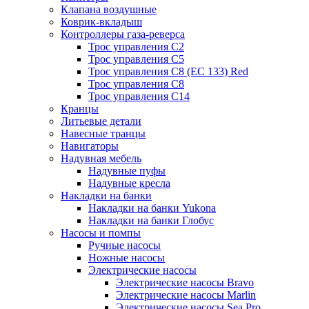
Клапана воздушные
Коврик-вкладыш
Контроллеры газа-реверса
Трос управления C2
Трос управления C5
Трос управления C8 (ЕС 133) Red
Трос управления C8
Трос управления C14
Кранцы
Литьевые детали
Навесные транцы
Навигаторы
Надувная мебель
Надувные пуфы
Надувные кресла
Накладки на банки
Накладки на банки Yukona
Накладки на банки Глобус
Насосы и помпы
Ручные насосы
Ножные насосы
Электрические насосы
Электрические насосы Bravo
Электрические насосы Marlin
Электрические насосы Sea Pro