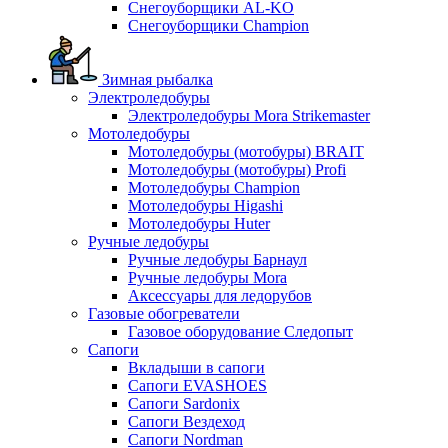
Снегоуборщики AL-KO
Снегоуборщики Champion
Зимная рыбалка
Электроледобуры
Электроледобуры Mora Strikemaster
Мотоледобуры
Мотоледобуры (мотобуры) BRAIT
Мотоледобуры (мотобуры) Profi
Мотоледобуры Champion
Мотоледобуры Higashi
Мотоледобуры Huter
Ручные ледобуры
Ручные ледобуры Барнаул
Ручные ледобуры Mora
Аксессуары для ледорубов
Газовые обогреватели
Газовое оборудование Следопыт
Сапоги
Вкладыши в сапоги
Сапоги EVASHOES
Сапоги Sardonix
Сапоги Вездеход
Сапоги Nordman