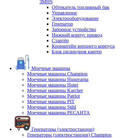
3MHS
Обтекатель топливный бак
Управление
Электрооборудование
Генератор
Заборное устройство
Нижний корпус привод
Стартёр
Кронштейн верхнего корпуса
Блок цилиндров картер
Моечные машины
Моечные машины Champion
Моечные машины Husqvarna
Моечные машины Huter
Моечные машины Karcher
Моечные машины Patriot
Моечные машины PIT
Моечные машины Stihl
Моечные машины РЕСАНТА
Генераторы (электростанции)
Генераторы (электростанции) Champion