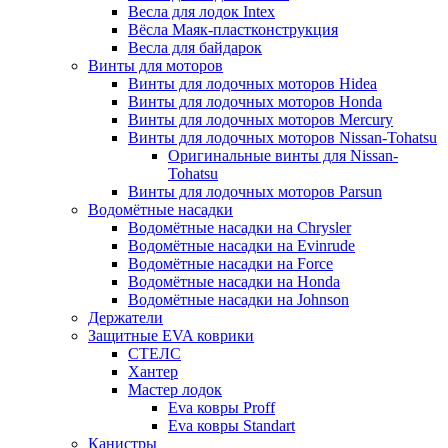
Весла для лодок Intex
Вёсла Маяк-пластконструкция
Весла для байдарок
Винты для моторов
Винты для лодочных моторов Hidea
Винты для лодочных моторов Honda
Винты для лодочных моторов Mercury
Винты для лодочных моторов Nissan-Tohatsu
Оригинальные винты для Nissan-
Tohatsu
Винты для лодочных моторов Parsun
Водомётные насадки
Водомётные насадки на Chrysler
Водомётные насадки на Evinrude
Водомётные насадки на Force
Водомётные насадки на Honda
Водомётные насадки на Johnson
Держатели
Защитные EVA коврики
СТЕЛС
Хантер
Мастер лодок
Eva ковры Proff
Eva ковры Standart
Канистры