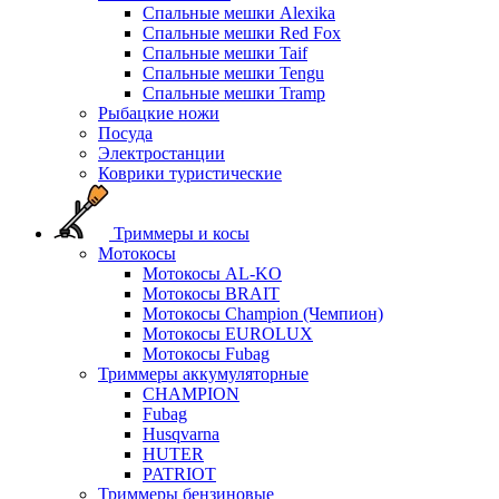
Спальные мешки Alexika
Спальные мешки Red Fox
Спальные мешки Taif
Спальные мешки Tengu
Спальные мешки Tramp
Рыбацкие ножи
Посуда
Электростанции
Коврики туристические
Триммеры и косы
Мотокосы
Мотокосы AL-KO
Мотокосы BRAIT
Мотокосы Champion (Чемпион)
Мотокосы EUROLUX
Мотокосы Fubag
Триммеры аккумуляторные
CHAMPION
Fubag
Husqvarna
HUTER
PATRIOT
Триммеры бензиновые