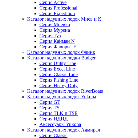
Серия Active
Серия Professional
Серия Expedition
Каталог надувных лодок Мнев и К
Серия Мневка
Серия Мурена
Серия Туз
Серия Кайман N
Серия Фаворит F
Каталог надувных лодок Флинк
Каталог надувных лодки Badger
Серия Utility Line
Серия Excel Line
Серия Classic Line
Серия Fishing Line
Серия Heavy Duty
Каталог надувных лодок RiverBoats
Каталог надувных лодок Yukona
Серия GT
Серия TS
Серия TLK и TSE
Серия НДНД
Аксессуары Yukona
Каталог надувных лодок Адмирал
Серия Classic