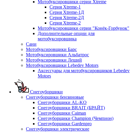
Мотобуксировщики серии Xtreme
Серия Xtreme-1
Серия Xtreme-1Д
Серия Xtreme-2Д
Серия Xtreme-2
Мотобуксировщики серии "Конёк-Горбунок"
Дополнительные опции для
мотобуксировщика
Сани
Мотобуксировщики Барс
Мотобуксировщики Альбатрос
Мотобуксировщики Леший
Мотобуксировщики Lebedev Motors
Аксессуары для мотобуксировщиков Lebedev
Motors
Снегоуборщики
Снегоуборщики бензиновые
Снегоуборщики AL-KO
Снегоуборщики BRAIT (БРАЙТ)
Снегоуборщики Caiman
Снегоуборщики Champion (Чемпион)
Снегоуборщики Gardenpro
Снегоуборщики электрические