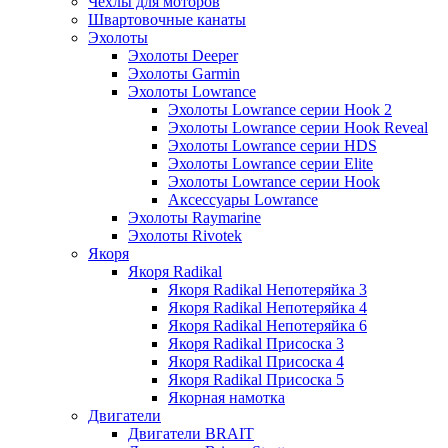
Чехлы для моторов
Швартовочные канаты
Эхолоты
Эхолоты Deeper
Эхолоты Garmin
Эхолоты Lowrance
Эхолоты Lowrance серии Hook 2
Эхолоты Lowrance серии Hook Reveal
Эхолоты Lowrance серии HDS
Эхолоты Lowrance серии Elite
Эхолоты Lowrance серии Hook
Аксессуары Lowrance
Эхолоты Raymarine
Эхолоты Rivotek
Якоря
Якоря Radikal
Якоря Radikal Непотеряйка 3
Якоря Radikal Непотеряйка 4
Якоря Radikal Непотеряйка 6
Якоря Radikal Присоска 3
Якоря Radikal Присоска 4
Якоря Radikal Присоска 5
Якорная намотка
Двигатели
Двигатели BRAIT