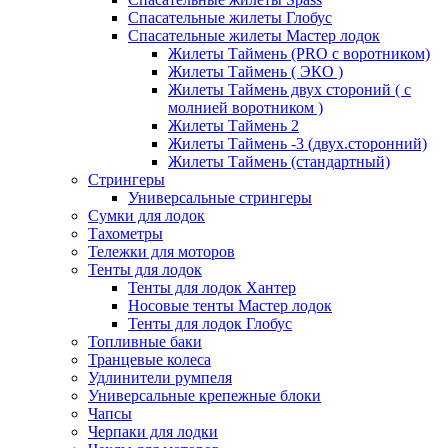
Спасательные жилеты Глобус
Спасательные жилеты Мастер лодок
Жилеты Таймень (PRO c воротником)
Жилеты Таймень ( ЭКО )
Жилеты Таймень двух стороний ( с
молнией воротником )
Жилеты Таймень 2
Жилеты Таймень -3 (двух.сторонний)
Жилеты Таймень (стандартный)
Стрингеры
Универсальные стрингеры
Сумки для лодок
Тахометры
Тележки для моторов
Тенты для лодок
Тенты для лодок Хантер
Носовые тенты Мастер лодок
Тенты для лодок Глобус
Топливные баки
Транцевые колеса
Удлинители румпеля
Универсальные крепежные блоки
Чапсы
Черпаки для лодки