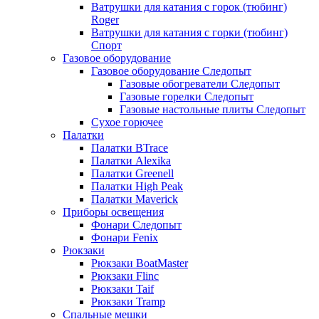
Ватрушки для катания с горок (тюбинг)
Roger
Ватрушки для катания с горки (тюбинг)
Спорт
Газовое оборудование
Газовое оборудование Следопыт
Газовые обогреватели Следопыт
Газовые горелки Следопыт
Газовые настольные плиты Следопыт
Сухое горючее
Палатки
Палатки BTrace
Палатки Alexika
Палатки Greenell
Палатки High Peak
Палатки Maverick
Приборы освещения
Фонари Следопыт
Фонари Fenix
Рюкзаки
Рюкзаки BoatMaster
Рюкзаки Flinc
Рюкзаки Taif
Рюкзаки Tramp
Спальные мешки