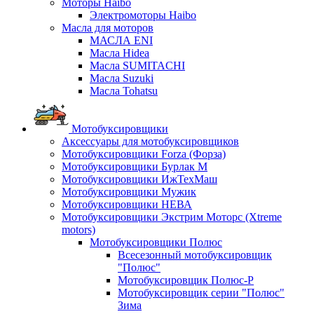
Моторы Haibo
Электромоторы Haibo
Масла для моторов
МАСЛА ENI
Масла Hidea
Масла SUMITACHI
Масла Suzuki
Масла Tohatsu
Мотобуксировщики
Аксессуары для мотобуксировщиков
Мотобуксировщики Forza (Форза)
Мотобуксировщики Бурлак М
Мотобуксировщики ИжТехМаш
Мотобуксировщики Мужик
Мотобуксировщики НЕВА
Мотобуксировщики Экстрим Моторс (Xtreme
motors)
Мотобуксировщики Полюс
Всесезонный мотобуксировщик
"Полюс"
Мотобуксировщик Полюс-Р
Мотобуксировщик серии "Полюс"
Зима