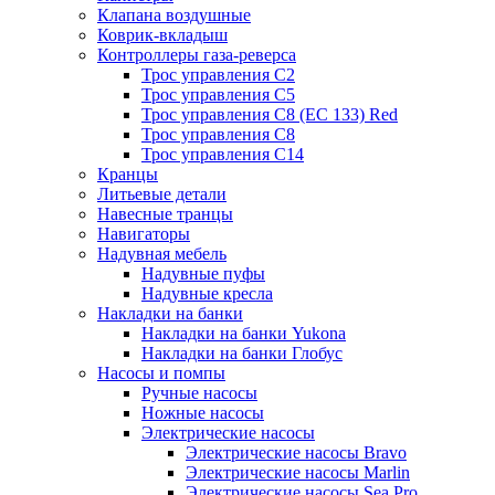
Клапана воздушные
Коврик-вкладыш
Контроллеры газа-реверса
Трос управления C2
Трос управления C5
Трос управления C8 (ЕС 133) Red
Трос управления C8
Трос управления C14
Кранцы
Литьевые детали
Навесные транцы
Навигаторы
Надувная мебель
Надувные пуфы
Надувные кресла
Накладки на банки
Накладки на банки Yukona
Накладки на банки Глобус
Насосы и помпы
Ручные насосы
Ножные насосы
Электрические насосы
Электрические насосы Bravo
Электрические насосы Marlin
Электрические насосы Sea Pro