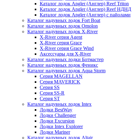
Каталог лодок Angler (Англер) Reef Triton
Каталог лодок Angler (Англер) Reef НДНД
Каталог лодок Angler (Англер) с пайолами
Каталог надувных лодок Fort Boat
Каталог надувных лодок Omolon
Каталог надувных лодок X-River
X-River серия Agent
X-River серия Grace
X-River серия Grace Wind
Аксессуары для X-River
Каталог надувных лодки Ботмастер
Каталог надувных лодок Феникc
Каталог надувных лодок Aqua Storm
Серия MAGELLAN
Серия MAVERICK
Серия SS
Серия SS-R
Серия ST
Каталог надувных лодок Intex
Лодки BestWay
Лодки Challenger
Лодки Excursion
Лодки Intex Explorer
Лодки Mariner
Каталог надувных лодок Altair