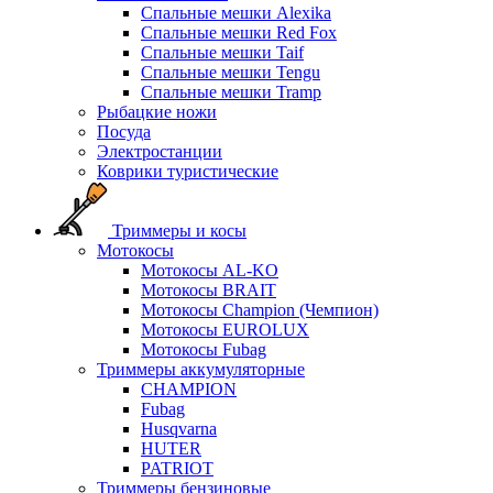
Спальные мешки Alexika
Спальные мешки Red Fox
Спальные мешки Taif
Спальные мешки Tengu
Спальные мешки Tramp
Рыбацкие ножи
Посуда
Электростанции
Коврики туристические
Триммеры и косы
Мотокосы
Мотокосы AL-KO
Мотокосы BRAIT
Мотокосы Champion (Чемпион)
Мотокосы EUROLUX
Мотокосы Fubag
Триммеры аккумуляторные
CHAMPION
Fubag
Husqvarna
HUTER
PATRIOT
Триммеры бензиновые