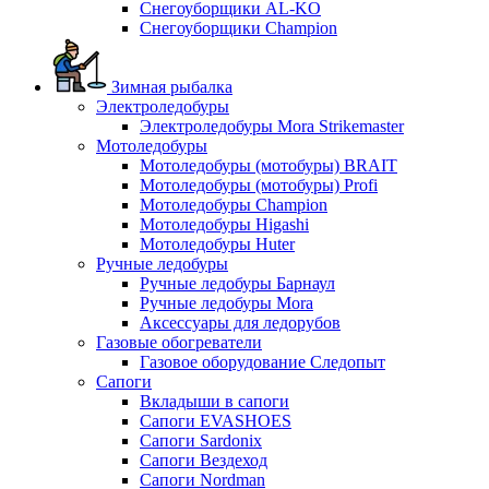
Снегоуборщики AL-KO
Снегоуборщики Champion
Зимная рыбалка
Электроледобуры
Электроледобуры Mora Strikemaster
Мотоледобуры
Мотоледобуры (мотобуры) BRAIT
Мотоледобуры (мотобуры) Profi
Мотоледобуры Champion
Мотоледобуры Higashi
Мотоледобуры Huter
Ручные ледобуры
Ручные ледобуры Барнаул
Ручные ледобуры Mora
Аксессуары для ледорубов
Газовые обогреватели
Газовое оборудование Следопыт
Сапоги
Вкладыши в сапоги
Сапоги EVASHOES
Сапоги Sardonix
Сапоги Вездеход
Сапоги Nordman