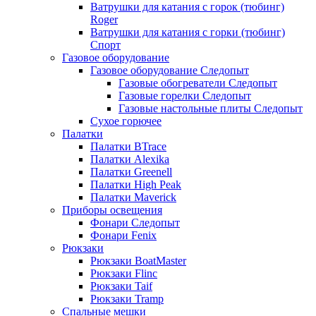
Ватрушки для катания с горок (тюбинг)
Roger
Ватрушки для катания с горки (тюбинг)
Спорт
Газовое оборудование
Газовое оборудование Следопыт
Газовые обогреватели Следопыт
Газовые горелки Следопыт
Газовые настольные плиты Следопыт
Сухое горючее
Палатки
Палатки BTrace
Палатки Alexika
Палатки Greenell
Палатки High Peak
Палатки Maverick
Приборы освещения
Фонари Следопыт
Фонари Fenix
Рюкзаки
Рюкзаки BoatMaster
Рюкзаки Flinc
Рюкзаки Taif
Рюкзаки Tramp
Спальные мешки