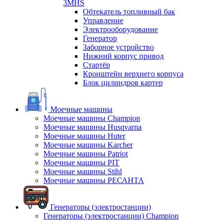
3MHS
Обтекатель топливный бак
Управление
Электрооборудование
Генератор
Заборное устройство
Нижний корпус привод
Стартёр
Кронштейн верхнего корпуса
Блок цилиндров картер
Моечные машины
Моечные машины Champion
Моечные машины Husqvarna
Моечные машины Huter
Моечные машины Karcher
Моечные машины Patriot
Моечные машины PIT
Моечные машины Stihl
Моечные машины РЕСАНТА
Генераторы (электростанции)
Генераторы (электростанции) Champion