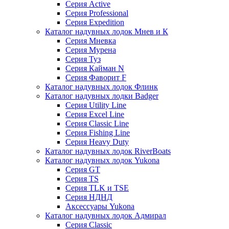
Серия Active
Серия Professional
Серия Expedition
Каталог надувных лодок Мнев и К
Серия Мневка
Серия Мурена
Серия Туз
Серия Кайман N
Серия Фаворит F
Каталог надувных лодок Флинк
Каталог надувных лодки Badger
Серия Utility Line
Серия Excel Line
Серия Classic Line
Серия Fishing Line
Серия Heavy Duty
Каталог надувных лодок RiverBoats
Каталог надувных лодок Yukona
Серия GT
Серия TS
Серия TLK и TSE
Серия НДНД
Аксессуары Yukona
Каталог надувных лодок Адмирал
Серия Classic