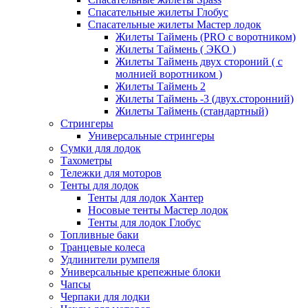
Спасательные жилеты Глобус
Спасательные жилеты Мастер лодок
Жилеты Таймень (PRO c воротником)
Жилеты Таймень ( ЭКО )
Жилеты Таймень двух стороний ( с
молнией воротником )
Жилеты Таймень 2
Жилеты Таймень -3 (двух.сторонний)
Жилеты Таймень (стандартный)
Стрингеры
Универсальные стрингеры
Сумки для лодок
Тахометры
Тележки для моторов
Тенты для лодок
Тенты для лодок Хантер
Носовые тенты Мастер лодок
Тенты для лодок Глобус
Топливные баки
Транцевые колеса
Удлинители румпеля
Универсальные крепежные блоки
Чапсы
Черпаки для лодки