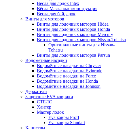
Весла для лодок Intex
Вёсла Маяк-пластконструкция
Весла для байдарок
Винты для моторов
Винты для лодочных моторов Hidea
Винты для лодочных моторов Honda
Винты для лодочных моторов Mercury
Винты для лодочных моторов Nissan-Tohatsu
Оригинальные винты для Nissan-
Tohatsu
Винты для лодочных моторов Parsun
Водомётные насадки
Водомётные насадки на Chrysler
Водомётные насадки на Evinrude
Водомётные насадки на Force
Водомётные насадки на Honda
Водомётные насадки на Johnson
Держатели
Защитные EVA коврики
СТЕЛС
Хантер
Мастер лодок
Eva ковры Proff
Eva ковры Standart
Канистры