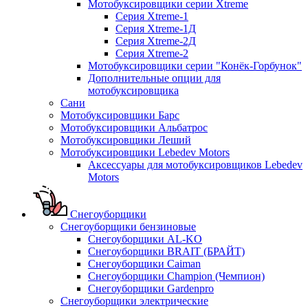
Мотобуксировщики серии Xtreme
Серия Xtreme-1
Серия Xtreme-1Д
Серия Xtreme-2Д
Серия Xtreme-2
Мотобуксировщики серии "Конёк-Горбунок"
Дополнительные опции для
мотобуксировщика
Сани
Мотобуксировщики Барс
Мотобуксировщики Альбатрос
Мотобуксировщики Леший
Мотобуксировщики Lebedev Motors
Аксессуары для мотобуксировщиков Lebedev
Motors
Снегоуборщики
Снегоуборщики бензиновые
Снегоуборщики AL-KO
Снегоуборщики BRAIT (БРАЙТ)
Снегоуборщики Caiman
Снегоуборщики Champion (Чемпион)
Снегоуборщики Gardenpro
Снегоуборщики электрические