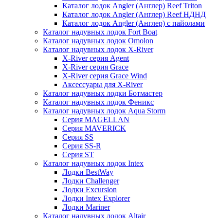
Каталог лодок Angler (Англер) Reef Triton
Каталог лодок Angler (Англер) Reef НДНД
Каталог лодок Angler (Англер) с пайолами
Каталог надувных лодок Fort Boat
Каталог надувных лодок Omolon
Каталог надувных лодок X-River
X-River серия Agent
X-River серия Grace
X-River серия Grace Wind
Аксессуары для X-River
Каталог надувных лодки Ботмастер
Каталог надувных лодок Феникc
Каталог надувных лодок Aqua Storm
Серия MAGELLAN
Серия MAVERICK
Серия SS
Серия SS-R
Серия ST
Каталог надувных лодок Intex
Лодки BestWay
Лодки Challenger
Лодки Excursion
Лодки Intex Explorer
Лодки Mariner
Каталог надувных лодок Altair