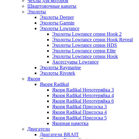
Чехлы для моторов
Швартовочные канаты
Эхолоты
Эхолоты Deeper
Эхолоты Garmin
Эхолоты Lowrance
Эхолоты Lowrance серии Hook 2
Эхолоты Lowrance серии Hook Reveal
Эхолоты Lowrance серии HDS
Эхолоты Lowrance серии Elite
Эхолоты Lowrance серии Hook
Аксессуары Lowrance
Эхолоты Raymarine
Эхолоты Rivotek
Якоря
Якоря Radikal
Якоря Radikal Непотеряйка 3
Якоря Radikal Непотеряйка 4
Якоря Radikal Непотеряйка 6
Якоря Radikal Присоска 3
Якоря Radikal Присоска 4
Якоря Radikal Присоска 5
Якорная намотка
Двигатели
Двигатели BRAIT