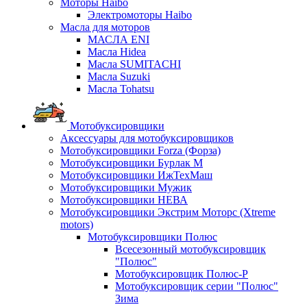
Моторы Haibo
Электромоторы Haibo
Масла для моторов
МАСЛА ENI
Масла Hidea
Масла SUMITACHI
Масла Suzuki
Масла Tohatsu
Мотобуксировщики
Аксессуары для мотобуксировщиков
Мотобуксировщики Forza (Форза)
Мотобуксировщики Бурлак М
Мотобуксировщики ИжТехМаш
Мотобуксировщики Мужик
Мотобуксировщики НЕВА
Мотобуксировщики Экстрим Моторс (Xtreme
motors)
Мотобуксировщики Полюс
Всесезонный мотобуксировщик
"Полюс"
Мотобуксировщик Полюс-Р
Мотобуксировщик серии "Полюс"
Зима