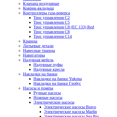
Клапана воздушные
Коврик-вкладыш
Контроллеры газа-реверса
Трос управления C2
Трос управления C5
Трос управления C8 (ЕС 133) Red
Трос управления C8
Трос управления C14
Кранцы
Литьевые детали
Навесные транцы
Навигаторы
Надувная мебель
Надувные пуфы
Надувные кресла
Накладки на банки
Накладки на банки Yukona
Накладки на банки Глобус
Насосы и помпы
Ручные насосы
Ножные насосы
Электрические насосы
Электрические насосы Bravo
Электрические насосы Marlin
Электрические насосы Sea Pro