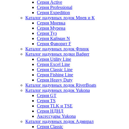
Серия Active
Серия Professional
Серия Expedition
Каталог надувных лодок Мнев и К
Серия Мневка
Серия Мурена
Серия Туз
Серия Кайман N
Серия Фаворит F
Каталог надувных лодок Флинк
Каталог надувных лодки Badger
Серия Utility Line
Серия Excel Line
Серия Classic Line
Серия Fishing Line
Серия Heavy Duty
Каталог надувных лодок RiverBoats
Каталог надувных лодок Yukona
Серия GT
Серия TS
Серия TLK и TSE
Серия НДНД
Аксессуары Yukona
Каталог надувных лодок Адмирал
Серия Classic