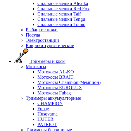
Спальные мешки Alexika
Спальные мешки Red Fox
Спальные мешки Taif
Спальные мешки Tengu
Спальные мешки Tramp
Рыбацкие ножи
Посуда
Электростанции
Коврики туристические
Триммеры и косы
Мотокосы
Мотокосы AL-KO
Мотокосы BRAIT
Мотокосы Champion (Чемпион)
Мотокосы EUROLUX
Мотокосы Fubag
Триммеры аккумуляторные
CHAMPION
Fubag
Husqvarna
HUTER
PATRIOT
Триммеры бензиновые