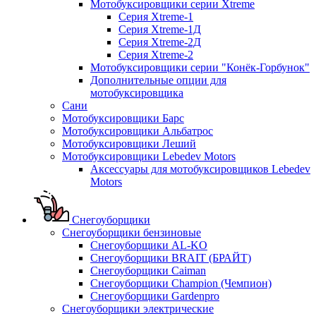
Мотобуксировщики серии Xtreme
Серия Xtreme-1
Серия Xtreme-1Д
Серия Xtreme-2Д
Серия Xtreme-2
Мотобуксировщики серии "Конёк-Горбунок"
Дополнительные опции для
мотобуксировщика
Сани
Мотобуксировщики Барс
Мотобуксировщики Альбатрос
Мотобуксировщики Леший
Мотобуксировщики Lebedev Motors
Аксессуары для мотобуксировщиков Lebedev
Motors
Снегоуборщики
Снегоуборщики бензиновые
Снегоуборщики AL-KO
Снегоуборщики BRAIT (БРАЙТ)
Снегоуборщики Caiman
Снегоуборщики Champion (Чемпион)
Снегоуборщики Gardenpro
Снегоуборщики электрические