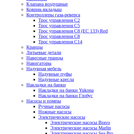
Клапана воздушные
Коврик-вкладыш
Контроллеры газа-реверса
Трос управления C2
Трос управления C5
Трос управления C8 (ЕС 133) Red
Трос управления C8
Трос управления C14
Кранцы
Литьевые детали
Навесные транцы
Навигаторы
Надувная мебель
Надувные пуфы
Надувные кресла
Накладки на банки
Накладки на банки Yukona
Накладки на банки Глобус
Насосы и помпы
Ручные насосы
Ножные насосы
Электрические насосы
Электрические насосы Bravo
Электрические насосы Marlin
Электрические насосы Sea Pro