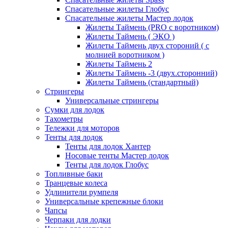
Спасательные жилеты Глобус
Спасательные жилеты Мастер лодок
Жилеты Таймень (PRO c воротником)
Жилеты Таймень ( ЭКО )
Жилеты Таймень двух стороний ( с
молнией воротником )
Жилеты Таймень 2
Жилеты Таймень -3 (двух.сторонний)
Жилеты Таймень (стандартный)
Стрингеры
Универсальные стрингеры
Сумки для лодок
Тахометры
Тележки для моторов
Тенты для лодок
Тенты для лодок Хантер
Носовые тенты Мастер лодок
Тенты для лодок Глобус
Топливные баки
Транцевые колеса
Удлинители румпеля
Универсальные крепежные блоки
Чапсы
Черпаки для лодки