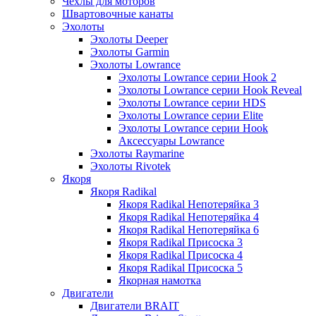
Чехлы для моторов
Швартовочные канаты
Эхолоты
Эхолоты Deeper
Эхолоты Garmin
Эхолоты Lowrance
Эхолоты Lowrance серии Hook 2
Эхолоты Lowrance серии Hook Reveal
Эхолоты Lowrance серии HDS
Эхолоты Lowrance серии Elite
Эхолоты Lowrance серии Hook
Аксессуары Lowrance
Эхолоты Raymarine
Эхолоты Rivotek
Якоря
Якоря Radikal
Якоря Radikal Непотеряйка 3
Якоря Radikal Непотеряйка 4
Якоря Radikal Непотеряйка 6
Якоря Radikal Присоска 3
Якоря Radikal Присоска 4
Якоря Radikal Присоска 5
Якорная намотка
Двигатели
Двигатели BRAIT