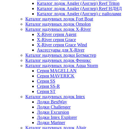
Каталог лодок Angler (Англер) Reef Triton
Каталог лодок Angler (Англер) Reef НДНД
Каталог лодок Angler (Англер) с пайолами
Каталог надувных лодок Fort Boat
Каталог надувных лодок Omolon
Каталог надувных лодок X-River
X-River серия Agent
X-River серия Grace
X-River серия Grace Wind
Аксессуары для X-River
Каталог надувных лодки Ботмастер
Каталог надувных лодок Феникc
Каталог надувных лодок Aqua Storm
Серия MAGELLAN
Серия MAVERICK
Серия SS
Серия SS-R
Серия ST
Каталог надувных лодок Intex
Лодки BestWay
Лодки Challenger
Лодки Excursion
Лодки Intex Explorer
Лодки Mariner
Каталог надувных лодок Altair