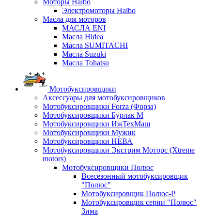
Моторы Haibo
Электромоторы Haibo
Масла для моторов
МАСЛА ENI
Масла Hidea
Масла SUMITACHI
Масла Suzuki
Масла Tohatsu
Мотобуксировщики
Аксессуары для мотобуксировщиков
Мотобуксировщики Forza (Форза)
Мотобуксировщики Бурлак М
Мотобуксировщики ИжТехМаш
Мотобуксировщики Мужик
Мотобуксировщики НЕВА
Мотобуксировщики Экстрим Моторс (Xtreme
motors)
Мотобуксировщики Полюс
Всесезонный мотобуксировщик
"Полюс"
Мотобуксировщик Полюс-Р
Мотобуксировщик серии "Полюс"
Зима