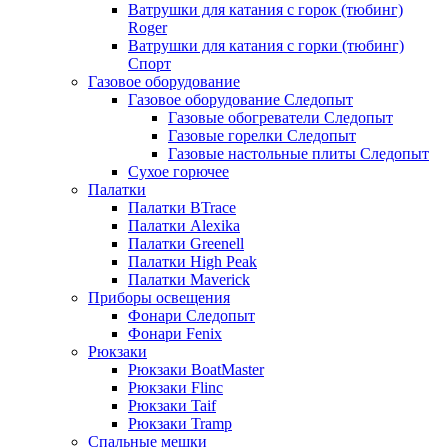
Ватрушки для катания с горок (тюбинг)
Roger
Ватрушки для катания с горки (тюбинг)
Спорт
Газовое оборудование
Газовое оборудование Следопыт
Газовые обогреватели Следопыт
Газовые горелки Следопыт
Газовые настольные плиты Следопыт
Сухое горючее
Палатки
Палатки BTrace
Палатки Alexika
Палатки Greenell
Палатки High Peak
Палатки Maverick
Приборы освещения
Фонари Следопыт
Фонари Fenix
Рюкзаки
Рюкзаки BoatMaster
Рюкзаки Flinc
Рюкзаки Taif
Рюкзаки Tramp
Спальные мешки