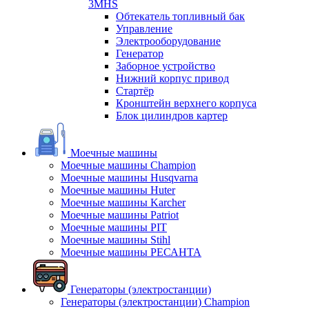
3MHS
Обтекатель топливный бак
Управление
Электрооборудование
Генератор
Заборное устройство
Нижний корпус привод
Стартёр
Кронштейн верхнего корпуса
Блок цилиндров картер
Моечные машины
Моечные машины Champion
Моечные машины Husqvarna
Моечные машины Huter
Моечные машины Karcher
Моечные машины Patriot
Моечные машины PIT
Моечные машины Stihl
Моечные машины РЕСАНТА
Генераторы (электростанции)
Генераторы (электростанции) Champion