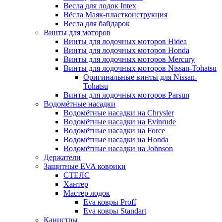
Весла для лодок Intex
Вёсла Маяк-пластконструкция
Весла для байдарок
Винты для моторов
Винты для лодочных моторов Hidea
Винты для лодочных моторов Honda
Винты для лодочных моторов Mercury
Винты для лодочных моторов Nissan-Tohatsu
Оригинальные винты для Nissan-
Tohatsu
Винты для лодочных моторов Parsun
Водомётные насадки
Водомётные насадки на Chrysler
Водомётные насадки на Evinrude
Водомётные насадки на Force
Водомётные насадки на Honda
Водомётные насадки на Johnson
Держатели
Защитные EVA коврики
СТЕЛС
Хантер
Мастер лодок
Eva ковры Proff
Eva ковры Standart
Канистры