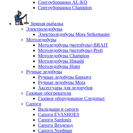
Снегоуборщики AL-KO
Снегоуборщики Champion
Зимная рыбалка
Электроледобуры
Электроледобуры Mora Strikemaster
Мотоледобуры
Мотоледобуры (мотобуры) BRAIT
Мотоледобуры (мотобуры) Profi
Мотоледобуры Champion
Мотоледобуры Higashi
Мотоледобуры Huter
Ручные ледобуры
Ручные ледобуры Барнаул
Ручные ледобуры Mora
Аксессуары для ледорубов
Газовые обогреватели
Газовое оборудование Следопыт
Сапоги
Вкладыши в сапоги
Сапоги EVASHOES
Сапоги Sardonix
Сапоги Вездеход
Сапоги Nordman