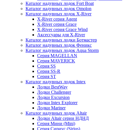
Каталог надувных лодок Fort Boat
Каталог надувных лодок Omolon
Каталог надувных лодок X-River
X-River серия Agent
X-River серия Grace
X-River серия Grace Wind
Аксессуары для X-River
Каталог надувных лодки Ботмастер
Каталог надувных лодок Феникc
Каталог надувных лодок Aqua Storm
Серия MAGELLAN
Серия MAVERICK
Серия SS
Серия SS-R
Серия ST
Каталог надувных лодок Intex
Лодки BestWay
Лодки Challenger
Лодки Excursion
Лодки Intex Explorer
Лодки Mariner
Каталог надувных лодок Altair
Лодки Altair серии НДНД
Серия Мини (Mini)
Серия Сириус (Sirius)