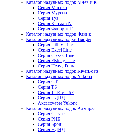
Каталог надувных лодок Мнев и К
Серия Мневка
Серия Мурена
Серия Туз
Серия Кайман N
Серия Фаворит F
Каталог надувных лодок Флинк
Каталог надувных лодки Badger
Серия Utility Line
Серия Excel Line
Серия Classic Line
Серия Fishing Line
Серия Heavy Duty
Каталог надувных лодок RiverBoats
Каталог надувных лодок Yukona
Серия GT
Серия TS
Серия TLK и TSE
Серия НДНД
Аксессуары Yukona
Каталог надувных лодок Адмирал
Серия Classic
Серия РИБ
Серия Sport
Серия НДНД