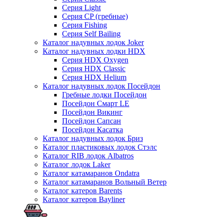
Серия Light
Серия CP (гребные)
Серия Fishing
Серия Self Bailing
Каталог надувных лодок Joker
Каталог надувных лодки HDX
Серия HDX Oxygen
Серия HDX Classic
Серия HDX Helium
Каталог надувных лодок Посейдон
Гребные лодки Посейдон
Посейдон Смарт LE
Посейдон Викинг
Посейдон Сапсан
Посейдон Касатка
Каталог надувных лодок Бриз
Каталог пластиковых лодок Стэлс
Каталог RIB лодок Albatros
Каталог лодок Laker
Каталог катамаранов Ondatra
Каталог катамаранов Вольный Ветер
Каталог катеров Barents
Каталог катеров Bayliner