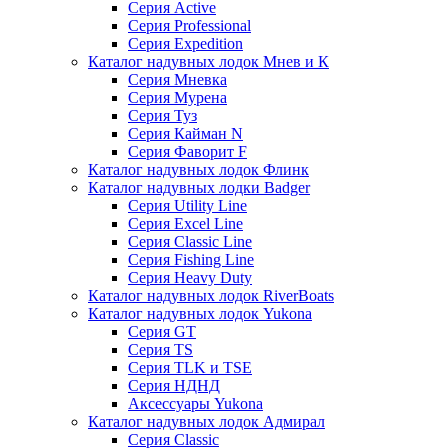
Серия Active
Серия Professional
Серия Expedition
Каталог надувных лодок Мнев и К
Серия Мневка
Серия Мурена
Серия Туз
Серия Кайман N
Серия Фаворит F
Каталог надувных лодок Флинк
Каталог надувных лодки Badger
Серия Utility Line
Серия Excel Line
Серия Classic Line
Серия Fishing Line
Серия Heavy Duty
Каталог надувных лодок RiverBoats
Каталог надувных лодок Yukona
Серия GT
Серия TS
Серия TLK и TSE
Серия НДНД
Аксессуары Yukona
Каталог надувных лодок Адмирал
Серия Classic