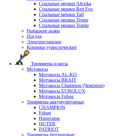
Спальные мешки Alexika
Спальные мешки Red Fox
Спальные мешки Taif
Спальные мешки Tengu
Спальные мешки Tramp
Рыбацкие ножи
Посуда
Электростанции
Коврики туристические
Триммеры и косы
Мотокосы
Мотокосы AL-KO
Мотокосы BRAIT
Мотокосы Champion (Чемпион)
Мотокосы EUROLUX
Мотокосы Fubag
Триммеры аккумуляторные
CHAMPION
Fubag
Husqvarna
HUTER
PATRIOT
Триммеры бензиновые