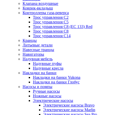
Клапана воздушные
Коврик-вкладыш
Контроллеры газа-реверса
Трос управления C2
Трос управления C5
Трос управления C8 (ЕС 133) Red
Трос управления C8
Трос управления C14
Кранцы
Литьевые детали
Навесные транцы
Навигаторы
Надувная мебель
Надувные пуфы
Надувные кресла
Накладки на банки
Накладки на банки Yukona
Накладки на банки Глобус
Насосы и помпы
Ручные насосы
Ножные насосы
Электрические насосы
Электрические насосы Bravo
Электрические насосы Marlin
Электрические насосы Sea Pro