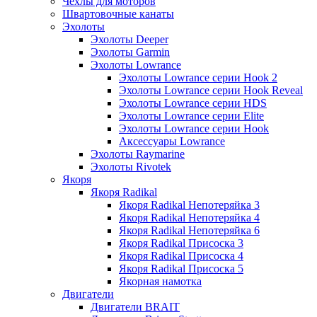
Чехлы для моторов
Швартовочные канаты
Эхолоты
Эхолоты Deeper
Эхолоты Garmin
Эхолоты Lowrance
Эхолоты Lowrance серии Hook 2
Эхолоты Lowrance серии Hook Reveal
Эхолоты Lowrance серии HDS
Эхолоты Lowrance серии Elite
Эхолоты Lowrance серии Hook
Аксессуары Lowrance
Эхолоты Raymarine
Эхолоты Rivotek
Якоря
Якоря Radikal
Якоря Radikal Непотеряйка 3
Якоря Radikal Непотеряйка 4
Якоря Radikal Непотеряйка 6
Якоря Radikal Присоска 3
Якоря Radikal Присоска 4
Якоря Radikal Присоска 5
Якорная намотка
Двигатели
Двигатели BRAIT