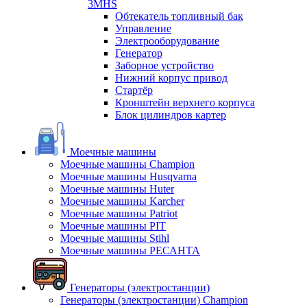
3MHS
Обтекатель топливный бак
Управление
Электрооборудование
Генератор
Заборное устройство
Нижний корпус привод
Стартёр
Кронштейн верхнего корпуса
Блок цилиндров картер
Моечные машины
Моечные машины Champion
Моечные машины Husqvarna
Моечные машины Huter
Моечные машины Karcher
Моечные машины Patriot
Моечные машины PIT
Моечные машины Stihl
Моечные машины РЕСАНТА
Генераторы (электростанции)
Генераторы (электростанции) Champion