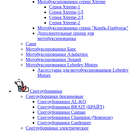
Мотобуксировщики серии Xtreme
Серия Xtreme-1
Серия Xtreme-1Д
Серия Xtreme-2Д
Серия Xtreme-2
Мотобуксировщики серии "Конёк-Горбунок"
Дополнительные опции для
мотобуксировщика
Сани
Мотобуксировщики Барс
Мотобуксировщики Альбатрос
Мотобуксировщики Леший
Мотобуксировщики Lebedev Motors
Аксессуары для мотобуксировщиков Lebedev
Motors
Снегоуборщики
Снегоуборщики бензиновые
Снегоуборщики AL-KO
Снегоуборщики BRAIT (БРАЙТ)
Снегоуборщики Caiman
Снегоуборщики Champion (Чемпион)
Снегоуборщики Gardenpro
Снегоуборщики электрические