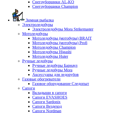
Снегоуборщики AL-KO
Снегоуборщики Champion
Зимная рыбалка
Электроледобуры
Электроледобуры Mora Strikemaster
Мотоледобуры
Мотоледобуры (мотобуры) BRAIT
Мотоледобуры (мотобуры) Profi
Мотоледобуры Champion
Мотоледобуры Higashi
Мотоледобуры Huter
Ручные ледобуры
Ручные ледобуры Барнаул
Ручные ледобуры Mora
Аксессуары для ледорубов
Газовые обогреватели
Газовое оборудование Следопыт
Сапоги
Вкладыши в сапоги
Сапоги EVASHOES
Сапоги Sardonix
Сапоги Вездеход
Сапоги Nordman