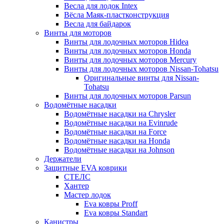
Весла для лодок Intex
Вёсла Маяк-пластконструкция
Весла для байдарок
Винты для моторов
Винты для лодочных моторов Hidea
Винты для лодочных моторов Honda
Винты для лодочных моторов Mercury
Винты для лодочных моторов Nissan-Tohatsu
Оригинальные винты для Nissan-
Tohatsu
Винты для лодочных моторов Parsun
Водомётные насадки
Водомётные насадки на Chrysler
Водомётные насадки на Evinrude
Водомётные насадки на Force
Водомётные насадки на Honda
Водомётные насадки на Johnson
Держатели
Защитные EVA коврики
СТЕЛС
Хантер
Мастер лодок
Eva ковры Proff
Eva ковры Standart
Канистры