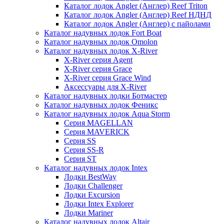
Каталог лодок Angler (Англер) Reef Triton
Каталог лодок Angler (Англер) Reef НДНД
Каталог лодок Angler (Англер) с пайолами
Каталог надувных лодок Fort Boat
Каталог надувных лодок Omolon
Каталог надувных лодок X-River
X-River серия Agent
X-River серия Grace
X-River серия Grace Wind
Аксессуары для X-River
Каталог надувных лодки Ботмастер
Каталог надувных лодок Феникc
Каталог надувных лодок Aqua Storm
Серия MAGELLAN
Серия MAVERICK
Серия SS
Серия SS-R
Серия ST
Каталог надувных лодок Intex
Лодки BestWay
Лодки Challenger
Лодки Excursion
Лодки Intex Explorer
Лодки Mariner
Каталог надувных лодок Altair