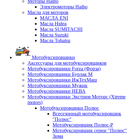
Моторы Haibo
Электромоторы Haibo
Масла для моторов
МАСЛА ENI
Масла Hidea
Масла SUMITACHI
Масла Suzuki
Масла Tohatsu
Мотобуксировщики
Аксессуары для мотобуксировщиков
Мотобуксировщики Forza (Форза)
Мотобуксировщики Бурлак М
Мотобуксировщики ИжТехМаш
Мотобуксировщики Мужик
Мотобуксировщики НЕВА
Мотобуксировщики Экстрим Моторс (Xtreme
motors)
Мотобуксировщики Полюс
Всесезонный мотобуксировщик
"Полюс"
Мотобуксировщик Полюс-Р
Мотобуксировщик серии "Полюс"
Зима