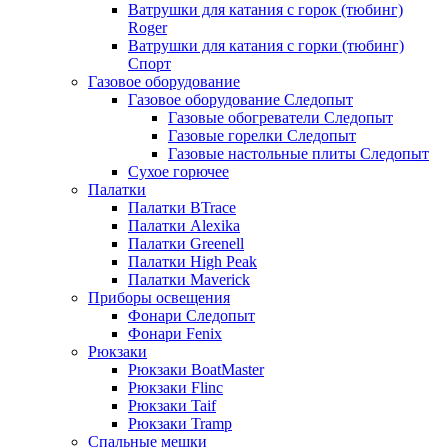
Ватрушки для катания с горок (тюбинг)
Roger
Ватрушки для катания с горки (тюбинг)
Спорт
Газовое оборудование
Газовое оборудование Следопыт
Газовые обогреватели Следопыт
Газовые горелки Следопыт
Газовые настольные плиты Следопыт
Сухое горючее
Палатки
Палатки BTrace
Палатки Alexika
Палатки Greenell
Палатки High Peak
Палатки Maverick
Приборы освещения
Фонари Следопыт
Фонари Fenix
Рюкзаки
Рюкзаки BoatMaster
Рюкзаки Flinc
Рюкзаки Taif
Рюкзаки Tramp
Спальные мешки