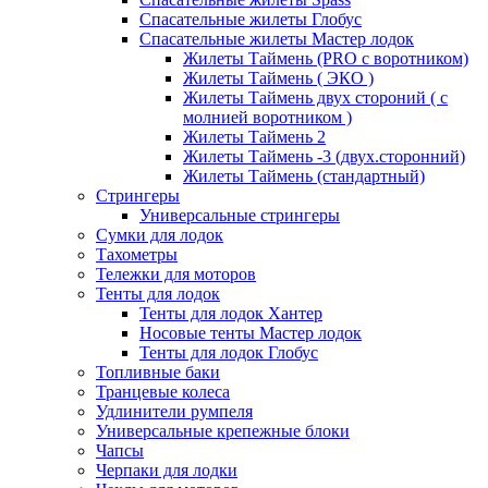
Спасательные жилеты Глобус
Спасательные жилеты Мастер лодок
Жилеты Таймень (PRO c воротником)
Жилеты Таймень ( ЭКО )
Жилеты Таймень двух стороний ( с
молнией воротником )
Жилеты Таймень 2
Жилеты Таймень -3 (двух.сторонний)
Жилеты Таймень (стандартный)
Стрингеры
Универсальные стрингеры
Сумки для лодок
Тахометры
Тележки для моторов
Тенты для лодок
Тенты для лодок Хантер
Носовые тенты Мастер лодок
Тенты для лодок Глобус
Топливные баки
Транцевые колеса
Удлинители румпеля
Универсальные крепежные блоки
Чапсы
Черпаки для лодки