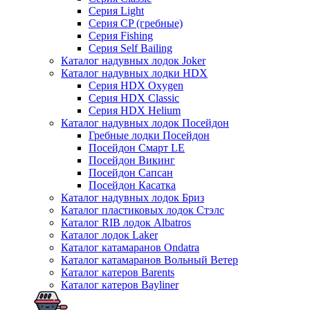
Серия Light
Серия CP (гребные)
Серия Fishing
Серия Self Bailing
Каталог надувных лодок Joker
Каталог надувных лодки HDX
Серия HDX Oxygen
Серия HDX Classic
Серия HDX Helium
Каталог надувных лодок Посейдон
Гребные лодки Посейдон
Посейдон Смарт LE
Посейдон Викинг
Посейдон Сапсан
Посейдон Касатка
Каталог надувных лодок Бриз
Каталог пластиковых лодок Стэлс
Каталог RIB лодок Albatros
Каталог лодок Laker
Каталог катамаранов Ondatra
Каталог катамаранов Вольный Ветер
Каталог катеров Barents
Каталог катеров Bayliner