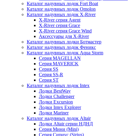
Каталог надувных лодок Fort Boat
Каталог надувных лодок Omolon
Каталог надувных лодок X-River
X-River серия Agent
X-River серия Grace
X-River серия Grace Wind
Аксессуары для X-River
Каталог надувных лодки Ботмастер
Каталог надувных лодок Феникc
Каталог надувных лодок Aqua Storm
Серия MAGELLAN
Серия MAVERICK
Серия SS
Серия SS-R
Серия ST
Каталог надувных лодок Intex
Лодки BestWay
Лодки Challenger
Лодки Excursion
Лодки Intex Explorer
Лодки Mariner
Каталог надувных лодок Altair
Лодки Altair серии НДНД
Серия Мини (Mini)
Серия Сириус (Sirius)