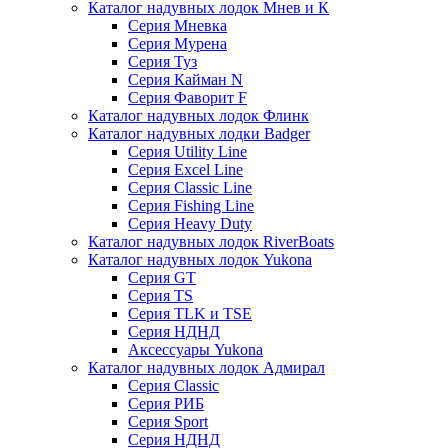
Каталог надувных лодок Мнев и К
Серия Мневка
Серия Мурена
Серия Туз
Серия Кайман N
Серия Фаворит F
Каталог надувных лодок Флинк
Каталог надувных лодки Badger
Серия Utility Line
Серия Excel Line
Серия Classic Line
Серия Fishing Line
Серия Heavy Duty
Каталог надувных лодок RiverBoats
Каталог надувных лодок Yukona
Серия GT
Серия TS
Серия TLK и TSE
Серия НДНД
Аксессуары Yukona
Каталог надувных лодок Адмирал
Серия Classic
Серия РИБ
Серия Sport
Серия НДНД