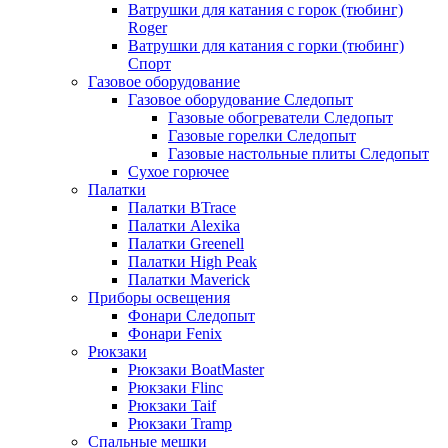
Ватрушки для катания с горок (тюбинг)
Roger
Ватрушки для катания с горки (тюбинг)
Спорт
Газовое оборудование
Газовое оборудование Следопыт
Газовые обогреватели Следопыт
Газовые горелки Следопыт
Газовые настольные плиты Следопыт
Сухое горючее
Палатки
Палатки BTrace
Палатки Alexika
Палатки Greenell
Палатки High Peak
Палатки Maverick
Приборы освещения
Фонари Следопыт
Фонари Fenix
Рюкзаки
Рюкзаки BoatMaster
Рюкзаки Flinc
Рюкзаки Taif
Рюкзаки Tramp
Спальные мешки