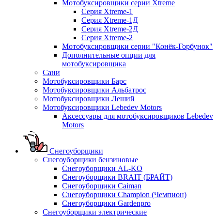
Мотобуксировщики серии Xtreme
Серия Xtreme-1
Серия Xtreme-1Д
Серия Xtreme-2Д
Серия Xtreme-2
Мотобуксировщики серии "Конёк-Горбунок"
Дополнительные опции для
мотобуксировщика
Сани
Мотобуксировщики Барс
Мотобуксировщики Альбатрос
Мотобуксировщики Леший
Мотобуксировщики Lebedev Motors
Аксессуары для мотобуксировщиков Lebedev
Motors
Снегоуборщики
Снегоуборщики бензиновые
Снегоуборщики AL-KO
Снегоуборщики BRAIT (БРАЙТ)
Снегоуборщики Caiman
Снегоуборщики Champion (Чемпион)
Снегоуборщики Gardenpro
Снегоуборщики электрические