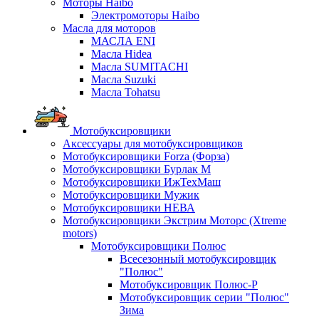
Моторы Haibo
Электромоторы Haibo
Масла для моторов
МАСЛА ENI
Масла Hidea
Масла SUMITACHI
Масла Suzuki
Масла Tohatsu
Мотобуксировщики
Аксессуары для мотобуксировщиков
Мотобуксировщики Forza (Форза)
Мотобуксировщики Бурлак М
Мотобуксировщики ИжТехМаш
Мотобуксировщики Мужик
Мотобуксировщики НЕВА
Мотобуксировщики Экстрим Моторс (Xtreme
motors)
Мотобуксировщики Полюс
Всесезонный мотобуксировщик
"Полюс"
Мотобуксировщик Полюс-Р
Мотобуксировщик серии "Полюс"
Зима