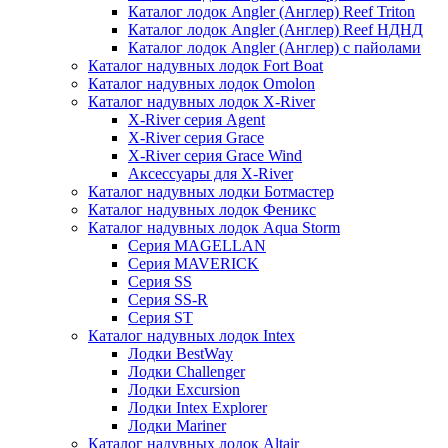
Каталог лодок Angler (Англер) Reef Triton
Каталог лодок Angler (Англер) Reef НДНД
Каталог лодок Angler (Англер) с пайолами
Каталог надувных лодок Fort Boat
Каталог надувных лодок Omolon
Каталог надувных лодок X-River
X-River серия Agent
X-River серия Grace
X-River серия Grace Wind
Аксессуары для X-River
Каталог надувных лодки Ботмастер
Каталог надувных лодок Феникc
Каталог надувных лодок Aqua Storm
Серия MAGELLAN
Серия MAVERICK
Серия SS
Серия SS-R
Серия ST
Каталог надувных лодок Intex
Лодки BestWay
Лодки Challenger
Лодки Excursion
Лодки Intex Explorer
Лодки Mariner
Каталог надувных лодок Altair