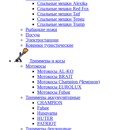
Спальные мешки Alexika
Спальные мешки Red Fox
Спальные мешки Taif
Спальные мешки Tengu
Спальные мешки Tramp
Рыбацкие ножи
Посуда
Электростанции
Коврики туристические
Триммеры и косы
Мотокосы
Мотокосы AL-KO
Мотокосы BRAIT
Мотокосы Champion (Чемпион)
Мотокосы EUROLUX
Мотокосы Fubag
Триммеры аккумуляторные
CHAMPION
Fubag
Husqvarna
HUTER
PATRIOT
Триммеры бензиновые