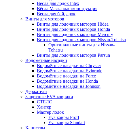
Весла для лодок Intex
Вёсла Маяк-пластконструкция
Весла для байдарок
Винты для моторов
Винты для лодочных моторов Hidea
Винты для лодочных моторов Honda
Винты для лодочных моторов Mercury
Винты для лодочных моторов Nissan-Tohatsu
Оригинальные винты для Nissan-
Tohatsu
Винты для лодочных моторов Parsun
Водомётные насадки
Водомётные насадки на Chrysler
Водомётные насадки на Evinrude
Водомётные насадки на Force
Водомётные насадки на Honda
Водомётные насадки на Johnson
Держатели
Защитные EVA коврики
СТЕЛС
Хантер
Мастер лодок
Eva ковры Proff
Eva ковры Standart
Канистры