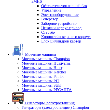
3MHS
Обтекатель топливный бак
Управление
Электрооборудование
Генератор
Заборное устройство
Нижний корпус привод
Стартёр
Кронштейн верхнего корпуса
Блок цилиндров картер
Моечные машины
Моечные машины Champion
Моечные машины Husqvarna
Моечные машины Huter
Моечные машины Karcher
Моечные машины Patriot
Моечные машины PIT
Моечные машины Stihl
Моечные машины РЕСАНТА
Генераторы (электростанции)
Генераторы (электростанции) Champion