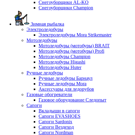
Снегоуборщики AL-KO
Снегоуборщики Champion
Зимная рыбалка
Электроледобуры
Электроледобуры Mora Strikemaster
Мотоледобуры
Мотоледобуры (мотобуры) BRAIT
Мотоледобуры (мотобуры) Profi
Мотоледобуры Champion
Мотоледобуры Higashi
Мотоледобуры Huter
Ручные ледобуры
Ручные ледобуры Барнаул
Ручные ледобуры Mora
Аксессуары для ледорубов
Газовые обогреватели
Газовое оборудование Следопыт
Сапоги
Вкладыши в сапоги
Сапоги EVASHOES
Сапоги Sardonix
Сапоги Вездеход
Сапоги Nordman