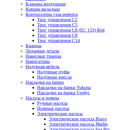
Клапана воздушные
Коврик-вкладыш
Контроллеры газа-реверса
Трос управления C2
Трос управления C5
Трос управления C8 (ЕС 133) Red
Трос управления C8
Трос управления C14
Кранцы
Литьевые детали
Навесные транцы
Навигаторы
Надувная мебель
Надувные пуфы
Надувные кресла
Накладки на банки
Накладки на банки Yukona
Накладки на банки Глобус
Насосы и помпы
Ручные насосы
Ножные насосы
Электрические насосы
Электрические насосы Bravo
Электрические насосы Marlin
Электрические насосы Sea Pro