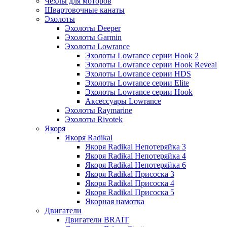
Чехлы для моторов
Швартовочные канаты
Эхолоты
Эхолоты Deeper
Эхолоты Garmin
Эхолоты Lowrance
Эхолоты Lowrance серии Hook 2
Эхолоты Lowrance серии Hook Reveal
Эхолоты Lowrance серии HDS
Эхолоты Lowrance серии Elite
Эхолоты Lowrance серии Hook
Аксессуары Lowrance
Эхолоты Raymarine
Эхолоты Rivotek
Якоря
Якоря Radikal
Якоря Radikal Непотеряйка 3
Якоря Radikal Непотеряйка 4
Якоря Radikal Непотеряйка 6
Якоря Radikal Присоска 3
Якоря Radikal Присоска 4
Якоря Radikal Присоска 5
Якорная намотка
Двигатели
Двигатели BRAIT