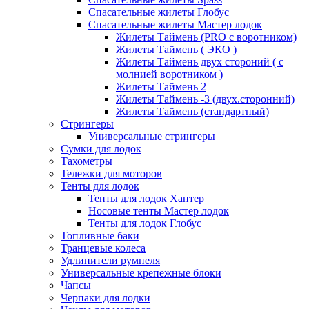
Спасательные жилеты Глобус
Спасательные жилеты Мастер лодок
Жилеты Таймень (PRO c воротником)
Жилеты Таймень ( ЭКО )
Жилеты Таймень двух стороний ( с
молнией воротником )
Жилеты Таймень 2
Жилеты Таймень -3 (двух.сторонний)
Жилеты Таймень (стандартный)
Стрингеры
Универсальные стрингеры
Сумки для лодок
Тахометры
Тележки для моторов
Тенты для лодок
Тенты для лодок Хантер
Носовые тенты Мастер лодок
Тенты для лодок Глобус
Топливные баки
Транцевые колеса
Удлинители румпеля
Универсальные крепежные блоки
Чапсы
Черпаки для лодки