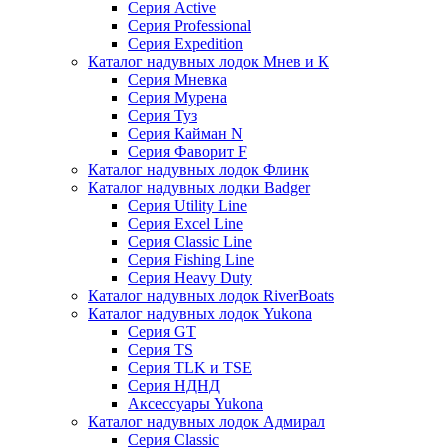
Серия Active
Серия Professional
Серия Expedition
Каталог надувных лодок Мнев и К
Серия Мневка
Серия Мурена
Серия Туз
Серия Кайман N
Серия Фаворит F
Каталог надувных лодок Флинк
Каталог надувных лодки Badger
Серия Utility Line
Серия Excel Line
Серия Classic Line
Серия Fishing Line
Серия Heavy Duty
Каталог надувных лодок RiverBoats
Каталог надувных лодок Yukona
Серия GT
Серия TS
Серия TLK и TSE
Серия НДНД
Аксессуары Yukona
Каталог надувных лодок Адмирал
Серия Classic