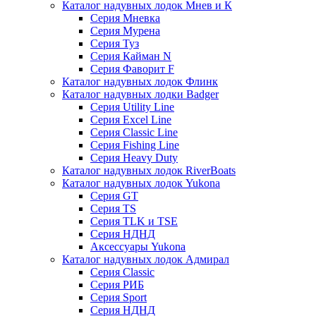
Каталог надувных лодок Мнев и К
Серия Мневка
Серия Мурена
Серия Туз
Серия Кайман N
Серия Фаворит F
Каталог надувных лодок Флинк
Каталог надувных лодки Badger
Серия Utility Line
Серия Excel Line
Серия Classic Line
Серия Fishing Line
Серия Heavy Duty
Каталог надувных лодок RiverBoats
Каталог надувных лодок Yukona
Серия GT
Серия TS
Серия TLK и TSE
Серия НДНД
Аксессуары Yukona
Каталог надувных лодок Адмирал
Серия Classic
Серия РИБ
Серия Sport
Серия НДНД