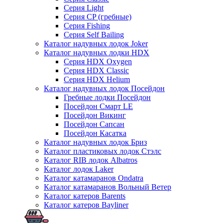
Серия Light
Серия CP (гребные)
Серия Fishing
Серия Self Bailing
Каталог надувных лодок Joker
Каталог надувных лодки HDX
Серия HDX Oxygen
Серия HDX Classic
Серия HDX Helium
Каталог надувных лодок Посейдон
Гребные лодки Посейдон
Посейдон Смарт LE
Посейдон Викинг
Посейдон Сапсан
Посейдон Касатка
Каталог надувных лодок Бриз
Каталог пластиковых лодок Стэлс
Каталог RIB лодок Albatros
Каталог лодок Laker
Каталог катамаранов Ondatra
Каталог катамаранов Вольный Ветер
Каталог катеров Barents
Каталог катеров Bayliner