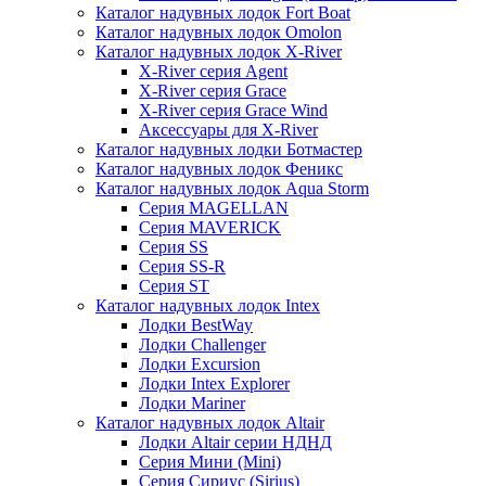
Каталог надувных лодок Fort Boat
Каталог надувных лодок Omolon
Каталог надувных лодок X-River
X-River серия Agent
X-River серия Grace
X-River серия Grace Wind
Аксессуары для X-River
Каталог надувных лодки Ботмастер
Каталог надувных лодок Феникc
Каталог надувных лодок Aqua Storm
Серия MAGELLAN
Серия MAVERICK
Серия SS
Серия SS-R
Серия ST
Каталог надувных лодок Intex
Лодки BestWay
Лодки Challenger
Лодки Excursion
Лодки Intex Explorer
Лодки Mariner
Каталог надувных лодок Altair
Лодки Altair серии НДНД
Серия Мини (Mini)
Серия Сириус (Sirius)