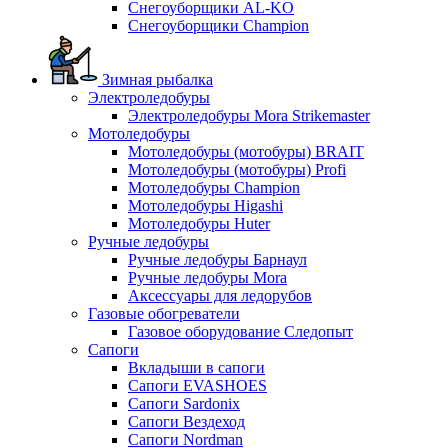
Снегоуборщики AL-KO
Снегоуборщики Champion
Зимная рыбалка
Электроледобуры
Электроледобуры Mora Strikemaster
Мотоледобуры
Мотоледобуры (мотобуры) BRAIT
Мотоледобуры (мотобуры) Profi
Мотоледобуры Champion
Мотоледобуры Higashi
Мотоледобуры Huter
Ручные ледобуры
Ручные ледобуры Барнаул
Ручные ледобуры Mora
Аксессуары для ледорубов
Газовые обогреватели
Газовое оборудование Следопыт
Сапоги
Вкладыши в сапоги
Сапоги EVASHOES
Сапоги Sardonix
Сапоги Вездеход
Сапоги Nordman