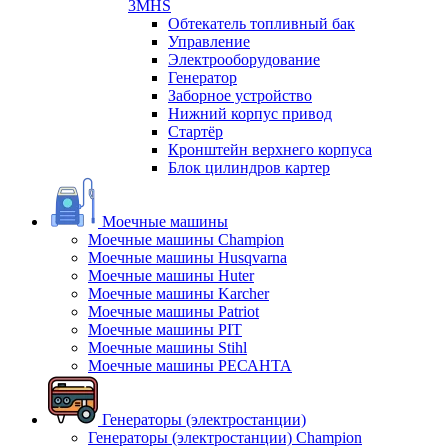
3MHS
Обтекатель топливный бак
Управление
Электрооборудование
Генератор
Заборное устройство
Нижний корпус привод
Стартёр
Кронштейн верхнего корпуса
Блок цилиндров картер
Моечные машины
Моечные машины Champion
Моечные машины Husqvarna
Моечные машины Huter
Моечные машины Karcher
Моечные машины Patriot
Моечные машины PIT
Моечные машины Stihl
Моечные машины РЕСАНТА
Генераторы (электростанции)
Генераторы (электростанции) Champion