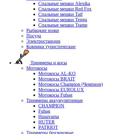
Спальные мешки Alexika
Спальные мешки Red Fox
Спальные мешки Taif
Спальные мешки Tengu
Спальные мешки Tramp
Рыбацкие ножи
Посуда
Электростанции
Коврики туристические
Триммеры и косы
Мотокосы
Мотокосы AL-KO
Мотокосы BRAIT
Мотокосы Champion (Чемпион)
Мотокосы EUROLUX
Мотокосы Fubag
Триммеры аккумуляторные
CHAMPION
Fubag
Husqvarna
HUTER
PATRIOT
Триммеры бензиновые