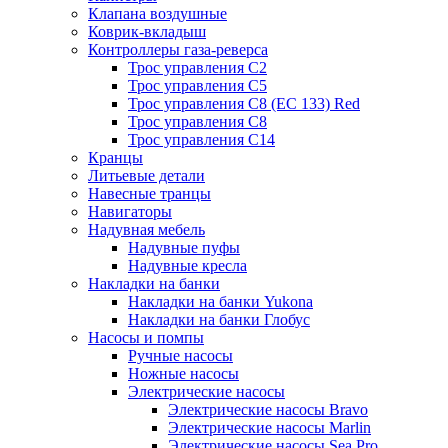
Клапана воздушные
Коврик-вкладыш
Контроллеры газа-реверса
Трос управления C2
Трос управления C5
Трос управления C8 (ЕС 133) Red
Трос управления C8
Трос управления C14
Кранцы
Литьевые детали
Навесные транцы
Навигаторы
Надувная мебель
Надувные пуфы
Надувные кресла
Накладки на банки
Накладки на банки Yukona
Накладки на банки Глобус
Насосы и помпы
Ручные насосы
Ножные насосы
Электрические насосы
Электрические насосы Bravo
Электрические насосы Marlin
Электрические насосы Sea Pro