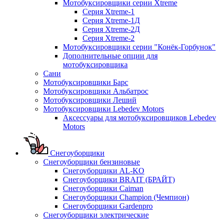
Мотобуксировщики серии Xtreme
Серия Xtreme-1
Серия Xtreme-1Д
Серия Xtreme-2Д
Серия Xtreme-2
Мотобуксировщики серии "Конёк-Горбунок"
Дополнительные опции для
мотобуксировщика
Сани
Мотобуксировщики Барс
Мотобуксировщики Альбатрос
Мотобуксировщики Леший
Мотобуксировщики Lebedev Motors
Аксессуары для мотобуксировщиков Lebedev
Motors
Снегоуборщики
Снегоуборщики бензиновые
Снегоуборщики AL-KO
Снегоуборщики BRAIT (БРАЙТ)
Снегоуборщики Caiman
Снегоуборщики Champion (Чемпион)
Снегоуборщики Gardenpro
Снегоуборщики электрические