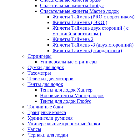
Спасательные жилеты Глобус
Спасательные жилеты Мастер лодок
Жилеты Таймень (PRO c воротником)
Жилеты Таймень ( ЭКО )
Жилеты Таймень двух стороний ( с
молнией воротником )
Жилеты Таймень 2
Жилеты Таймень -3 (двух.сторонний)
Жилеты Таймень (стандартный)
Стрингеры
Универсальные стрингеры
Сумки для лодок
Тахометры
Тележки для моторов
Тенты для лодок
Тенты для лодок Хантер
Носовые тенты Мастер лодок
Тенты для лодок Глобус
Топливные баки
Транцевые колеса
Удлинители румпеля
Универсальные крепежные блоки
Чапсы
Черпаки для лодки