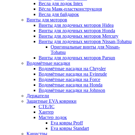
Весла для лодок Intex
Вёсла Маяк-пластконструкция
Весла для байдарок
Винты для моторов
Винты для лодочных моторов Hidea
Винты для лодочных моторов Honda
Винты для лодочных моторов Mercury
Винты для лодочных моторов Nissan-Tohatsu
Оригинальные винты для Nissan-
Tohatsu
Винты для лодочных моторов Parsun
Водомётные насадки
Водомётные насадки на Chrysler
Водомётные насадки на Evinrude
Водомётные насадки на Force
Водомётные насадки на Honda
Водомётные насадки на Johnson
Держатели
Защитные EVA коврики
СТЕЛС
Хантер
Мастер лодок
Eva ковры Proff
Eva ковры Standart
Канистры