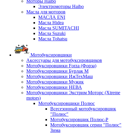
Моторы Haibo
Электромоторы Haibo
Масла для моторов
МАСЛА ENI
Масла Hidea
Масла SUMITACHI
Масла Suzuki
Масла Tohatsu
Мотобуксировщики
Аксессуары для мотобуксировщиков
Мотобуксировщики Forza (Форза)
Мотобуксировщики Бурлак М
Мотобуксировщики ИжТехМаш
Мотобуксировщики Мужик
Мотобуксировщики НЕВА
Мотобуксировщики Экстрим Моторс (Xtreme
motors)
Мотобуксировщики Полюс
Всесезонный мотобуксировщик
"Полюс"
Мотобуксировщик Полюс-Р
Мотобуксировщик серии "Полюс"
Зима