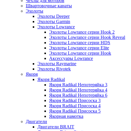
Чехлы для моторов
Швартовочные канаты
Эхолоты
Эхолоты Deeper
Эхолоты Garmin
Эхолоты Lowrance
Эхолоты Lowrance серии Hook 2
Эхолоты Lowrance серии Hook Reveal
Эхолоты Lowrance серии HDS
Эхолоты Lowrance серии Elite
Эхолоты Lowrance серии Hook
Аксессуары Lowrance
Эхолоты Raymarine
Эхолоты Rivotek
Якоря
Якоря Radikal
Якоря Radikal Непотеряйка 3
Якоря Radikal Непотеряйка 4
Якоря Radikal Непотеряйка 6
Якоря Radikal Присоска 3
Якоря Radikal Присоска 4
Якоря Radikal Присоска 5
Якорная намотка
Двигатели
Двигатели BRAIT