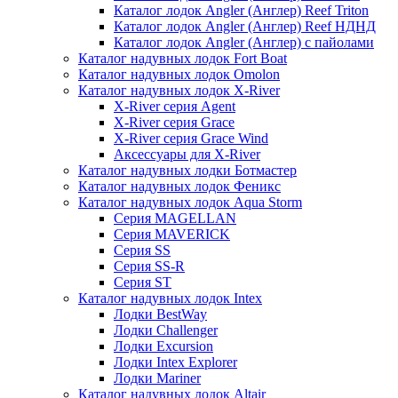
Каталог лодок Angler (Англер) Reef Triton
Каталог лодок Angler (Англер) Reef НДНД
Каталог лодок Angler (Англер) с пайолами
Каталог надувных лодок Fort Boat
Каталог надувных лодок Omolon
Каталог надувных лодок X-River
X-River серия Agent
X-River серия Grace
X-River серия Grace Wind
Аксессуары для X-River
Каталог надувных лодки Ботмастер
Каталог надувных лодок Феникc
Каталог надувных лодок Aqua Storm
Серия MAGELLAN
Серия MAVERICK
Серия SS
Серия SS-R
Серия ST
Каталог надувных лодок Intex
Лодки BestWay
Лодки Challenger
Лодки Excursion
Лодки Intex Explorer
Лодки Mariner
Каталог надувных лодок Altair