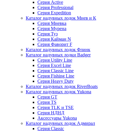
Серия Active
Серия Professional
Серия Expedition
Каталог надувных лодок Мнев и К
Серия Мневка
Серия Мурена
Серия Туз
Серия Кайман N
Серия Фаворит F
Каталог надувных лодок Флинк
Каталог надувных лодки Badger
Серия Utility Line
Серия Excel Line
Серия Classic Line
Серия Fishing Line
Серия Heavy Duty
Каталог надувных лодок RiverBoats
Каталог надувных лодок Yukona
Серия GT
Серия TS
Серия TLK и TSE
Серия НДНД
Аксессуары Yukona
Каталог надувных лодок Адмирал
Серия Classic