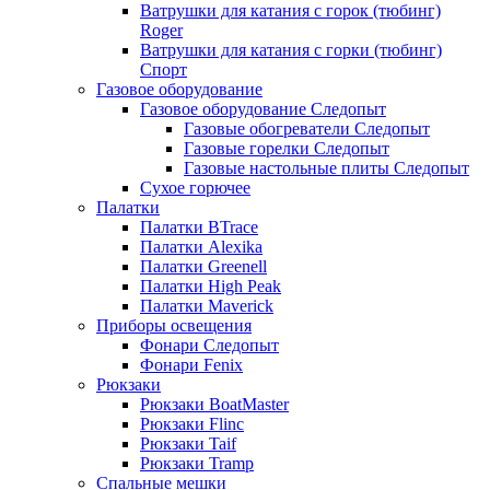
Ватрушки для катания с горок (тюбинг)
Roger
Ватрушки для катания с горки (тюбинг)
Спорт
Газовое оборудование
Газовое оборудование Следопыт
Газовые обогреватели Следопыт
Газовые горелки Следопыт
Газовые настольные плиты Следопыт
Сухое горючее
Палатки
Палатки BTrace
Палатки Alexika
Палатки Greenell
Палатки High Peak
Палатки Maverick
Приборы освещения
Фонари Следопыт
Фонари Fenix
Рюкзаки
Рюкзаки BoatMaster
Рюкзаки Flinc
Рюкзаки Taif
Рюкзаки Tramp
Спальные мешки