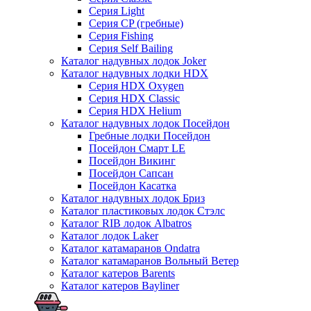
Серия Light
Серия CP (гребные)
Серия Fishing
Серия Self Bailing
Каталог надувных лодок Joker
Каталог надувных лодки HDX
Серия HDX Oxygen
Серия HDX Classic
Серия HDX Helium
Каталог надувных лодок Посейдон
Гребные лодки Посейдон
Посейдон Смарт LE
Посейдон Викинг
Посейдон Сапсан
Посейдон Касатка
Каталог надувных лодок Бриз
Каталог пластиковых лодок Стэлс
Каталог RIB лодок Albatros
Каталог лодок Laker
Каталог катамаранов Ondatra
Каталог катамаранов Вольный Ветер
Каталог катеров Barents
Каталог катеров Bayliner