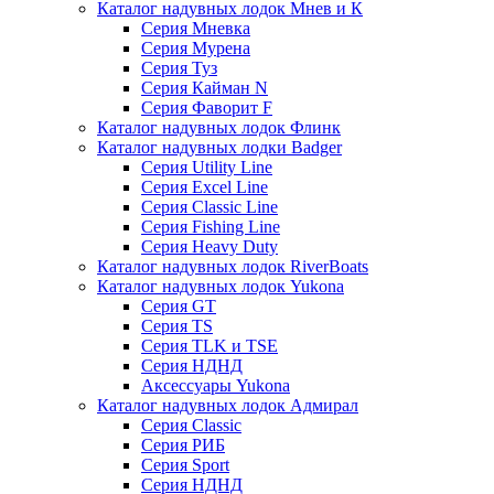
Каталог надувных лодок Мнев и К
Серия Мневка
Серия Мурена
Серия Туз
Серия Кайман N
Серия Фаворит F
Каталог надувных лодок Флинк
Каталог надувных лодки Badger
Серия Utility Line
Серия Excel Line
Серия Classic Line
Серия Fishing Line
Серия Heavy Duty
Каталог надувных лодок RiverBoats
Каталог надувных лодок Yukona
Серия GT
Серия TS
Серия TLK и TSE
Серия НДНД
Аксессуары Yukona
Каталог надувных лодок Адмирал
Серия Classic
Серия РИБ
Серия Sport
Серия НДНД