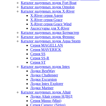
Каталог надувных лодок Fort Boat
Каталог надувных лодок Omolon
Каталог надувных лодок X-River
X-River серия Agent
X-River серия Grace
X-River серия Grace Wind
Аксессуары для X-River
Каталог надувных лодки Ботмастер
Каталог надувных лодок Феникc
Каталог надувных лодок Aqua Storm
Серия MAGELLAN
Серия MAVERICK
Серия SS
Серия SS-R
Серия ST
Каталог надувных лодок Intex
Лодки BestWay
Лодки Challenger
Лодки Excursion
Лодки Intex Explorer
Лодки Mariner
Каталог надувных лодок Altair
Лодки Altair серии НДНД
Серия Мини (Mini)
Серия Сириус (Sirius)